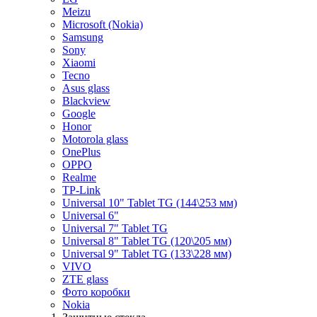
Meizu
Microsoft (Nokia)
Samsung
Sony
Xiaomi
Tecno
Asus glass
Blackview
Google
Honor
Motorola glass
OnePlus
OPPO
Realme
TP-Link
Universal 10" Tablet TG (144\253 мм)
Universal 6"
Universal 7" Tablet TG
Universal 8" Tablet TG (120\205 мм)
Universal 9" Tablet TG (133\228 мм)
VIVO
ZTE glass
Фото коробки
Nokia