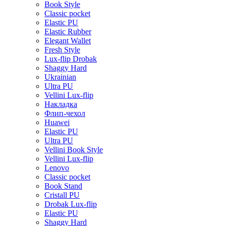
Book Style
Classic pocket
Elastic PU
Elastic Rubber
Elegant Wallet
Fresh Style
Lux-flip Drobak
Shaggy Hard
Ukrainian
Ultra PU
Vellini Lux-flip
Накладка
Флип-чехол
Huawei
Elastic PU
Ultra PU
Vellini Book Style
Vellini Lux-flip
Lenovo
Classic pocket
Book Stand
Cristall PU
Drobak Lux-flip
Elastic PU
Shaggy Hard