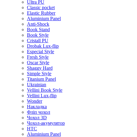
Ultra PU
Classic pocket
Elastic Rubber
Aluminium Panel
Anti-Shock
Book Stand
Book Style
Cristall PU
Drobak Lux-flip
Especial Style
Fresh Style
Oscar Style
Shaggy Hard
Simple Style
Titanium Panel
Ukrainian
Vellini Book Style
Vellini Lux-flip
Wonder
Накладка
Фліп чохол
Чохол 3D
Чохол-акумулятор
HTC
Aluminium Panel