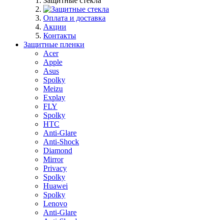
Защитные стекла
Оплата и доставка
Акции
Контакты
Защитные пленки
Acer
Apple
Asus
Spolky
Meizu
Explay
FLY
Spolky
HTC
Anti-Glare
Anti-Shock
Diamond
Mirror
Privacy
Spolky
Huawei
Spolky
Lenovo
Anti-Glare