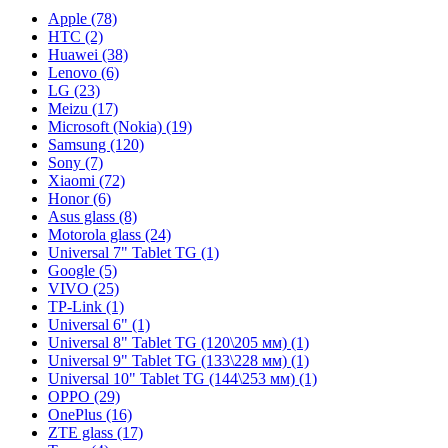
Apple (78)
HTC (2)
Huawei (38)
Lenovo (6)
LG (23)
Meizu (17)
Microsoft (Nokia) (19)
Samsung (120)
Sony (7)
Xiaomi (72)
Honor (6)
Asus glass (8)
Motorola glass (24)
Universal 7" Tablet TG (1)
Google (5)
VIVO (25)
TP-Link (1)
Universal 6" (1)
Universal 8" Tablet TG (120\205 мм) (1)
Universal 9" Tablet TG (133\228 мм) (1)
Universal 10" Tablet TG (144\253 мм) (1)
OPPO (29)
OnePlus (16)
ZTE glass (17)