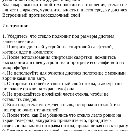
Благодаря высокоточной технологии изготовления, стекло не
влияет на яркость, чувствительность и цветопередачу дисплея
Встроенный противоосколочный слой
Инструкция:
1. Убедитесь, что стекло подходит под размеры дисплея
вашего девайса.
2. Протрите дисплей устройства спиртовой салфеткой,
которая идет в комплекте
3. После использования спиртовой салфетки, дождитесь
высыхания дисплея устройства и протрите его салфеткой из
микрофибры.
4. Не используйте для очистки дисплея полотенце с мелкими
ворсинками или вату.
5. Осторожно отклейте защитный слой стекла, и аккуратно
положите стекло на экран телефона.
6. Не прикасайтесь к клейкой части стекла, чтобы не
оставлять следов.
7. Если под стеклом замечена пыль, осторожно отклейте и
повторно очистите дисплей.
8. После того, как Вы убедились что стекло легло ровно на
экран телефона, аккуратно придавите его, пройдитесь
отдельно пальцами по краям стекла, придавливая его к экрану.
9. Будьте внимательны, чтобы края стекла не выходили за края