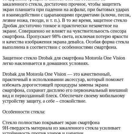
закаленного стекла, достаточно прочное, чтобы защитить
экран планшета при падении на асфальт, при бытовых ударах
и взаимодействии с царапающими предметами (ключи, песок,
лезвие ножа, гвозди, и т. п.). В то же время, защитное стекло
Дробак достаточно тонкое и практически незаметное на
экране. Совершенно не влияет на чувствительность сенсора
смартфона. Пропускает 98% света, исключая потерю яркости
и качества изображения экрана девайса. Особая форма стекла
выполнена в соответствии с особенностями смартфона.
Защитное стекло Drobak для смартфона Motorola One Vision
легко наклеивается в домашних условиях.
Drobak для Motorola One Vision — это качественный,
практичный в использовании аксессуар, который поможет
избежать дорогостоящей процедуры замены экрана
смартфона, сохранит дисплею его первоначальный внешний
вид и первозданный блеск. Обеспечьте своему мобильному
устройству защиту, а себе – спокойствие.
Особенности стекла:
Стекло полностью покрывает экран смартфона
9H-твердость материала из закаленного стекла усиливает
устойчивость против ударов и царапин