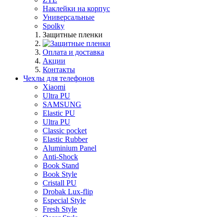
Наклейки на корпус
Универсальные
Spolky
Защитные пленки
Оплата и доставка
Акции
Контакты
Чехлы для телефонов
Xiaomi
Ultra PU
SAMSUNG
Elastic PU
Ultra PU
Classic pocket
Elastic Rubber
Aluminium Panel
Anti-Shock
Book Stand
Book Style
Cristall PU
Drobak Lux-flip
Especial Style
Fresh Style