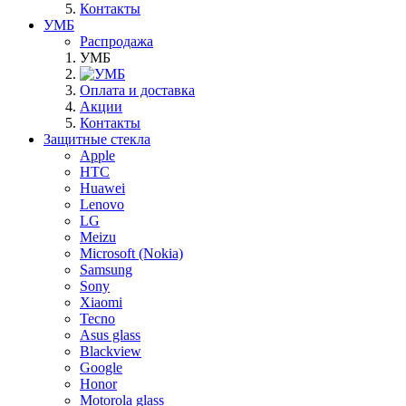
Контакты
УМБ
Распродажа
УМБ
Оплата и доставка
Акции
Контакты
Защитные стекла
Apple
HTC
Huawei
Lenovo
LG
Meizu
Microsoft (Nokia)
Samsung
Sony
Xiaomi
Tecno
Asus glass
Blackview
Google
Honor
Motorola glass