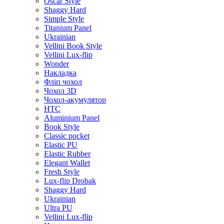
Oscar Style
Shaggy Hard
Simple Style
Titanium Panel
Ukrainian
Vellini Book Style
Vellini Lux-flip
Wonder
Накладка
Фліп чохол
Чохол 3D
Чохол-акумулятор
HTC
Aluminium Panel
Book Style
Classic pocket
Elastic PU
Elastic Rubber
Elegant Wallet
Fresh Style
Lux-flip Drobak
Shaggy Hard
Ukrainian
Ultra PU
Vellini Lux-flip