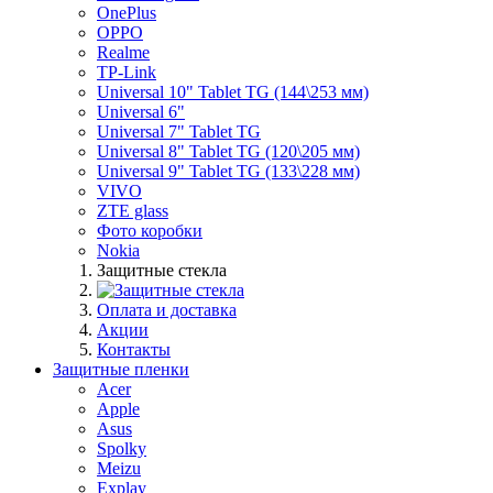
OnePlus
OPPO
Realme
TP-Link
Universal 10" Tablet TG (144\253 мм)
Universal 6"
Universal 7" Tablet TG
Universal 8" Tablet TG (120\205 мм)
Universal 9" Tablet TG (133\228 мм)
VIVO
ZTE glass
Фото коробки
Nokia
Защитные стекла
Оплата и доставка
Акции
Контакты
Защитные пленки
Acer
Apple
Asus
Spolky
Meizu
Explay