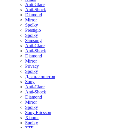
Anti-Glare
Anti-Shock
Diamond
Mirror
Spolky
Prestigio
Spolky
Samsung
Anti-Glare
Anti-Shock
Diamond
Mirror
Privacy
Spolky
Для планшетов
Sony
Anti-Glare
Anti-Shock
Diamond
Mirror
Spolky
Sony Ericsson
Xiaomi
Spolky
ZTE