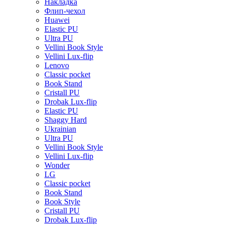
Накладка
Флип-чехол
Huawei
Elastic PU
Ultra PU
Vellini Book Style
Vellini Lux-flip
Lenovo
Classic pocket
Book Stand
Cristall PU
Drobak Lux-flip
Elastic PU
Shaggy Hard
Ukrainian
Ultra PU
Vellini Book Style
Vellini Lux-flip
Wonder
LG
Classic pocket
Book Stand
Book Style
Cristall PU
Drobak Lux-flip