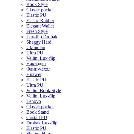
Book Style
Classic pocket
Elastic PU
Elastic Rubber
Elegant Wallet
Fresh Style
Lux-flip Drobak
Shaggy Hard
Ukrainian
Ultra PU
Vellini Lux-flip
Накладка
Флип-чехол
Huawei
Elastic PU
Ultra PU
Vellini Book Style
Vellini Lux-flip
Lenovo
Classic pocket
Book Stand
Cristall PU
Drobak Lux-flip
Elastic PU
Shaggy Hard