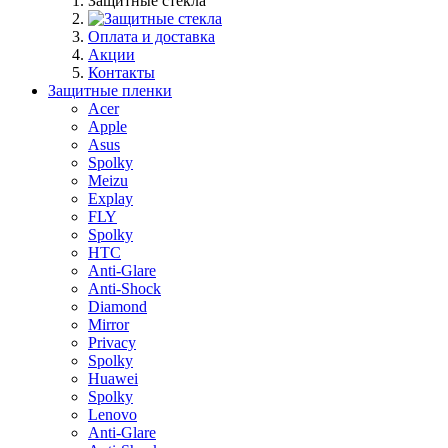
Защитные стекла
Оплата и доставка
Акции
Контакты
Защитные пленки
Acer
Apple
Asus
Spolky
Meizu
Explay
FLY
Spolky
HTC
Anti-Glare
Anti-Shock
Diamond
Mirror
Privacy
Spolky
Huawei
Spolky
Lenovo
Anti-Glare