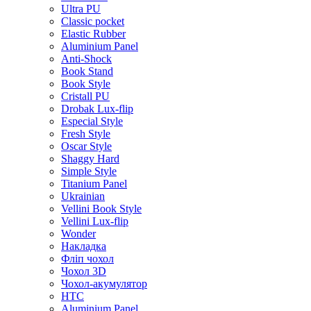
Ultra PU
Classic pocket
Elastic Rubber
Aluminium Panel
Anti-Shock
Book Stand
Book Style
Cristall PU
Drobak Lux-flip
Especial Style
Fresh Style
Oscar Style
Shaggy Hard
Simple Style
Titanium Panel
Ukrainian
Vellini Book Style
Vellini Lux-flip
Wonder
Накладка
Фліп чохол
Чохол 3D
Чохол-акумулятор
HTC
Aluminium Panel