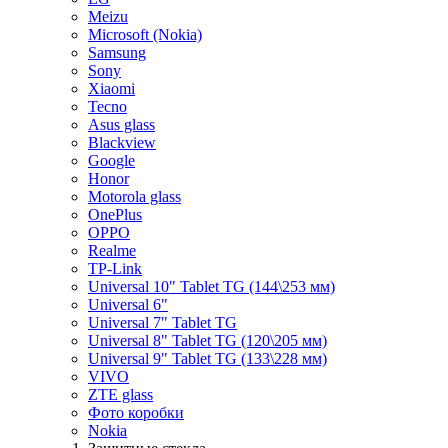
Meizu
Microsoft (Nokia)
Samsung
Sony
Xiaomi
Tecno
Asus glass
Blackview
Google
Honor
Motorola glass
OnePlus
OPPO
Realme
TP-Link
Universal 10" Tablet TG (144\253 мм)
Universal 6"
Universal 7" Tablet TG
Universal 8" Tablet TG (120\205 мм)
Universal 9" Tablet TG (133\228 мм)
VIVO
ZTE glass
Фото коробки
Nokia