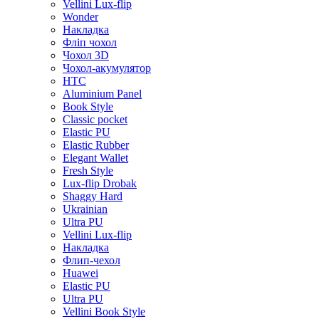
Vellini Lux-flip
Wonder
Накладка
Фліп чохол
Чохол 3D
Чохол-акумулятор
HTC
Aluminium Panel
Book Style
Classic pocket
Elastic PU
Elastic Rubber
Elegant Wallet
Fresh Style
Lux-flip Drobak
Shaggy Hard
Ukrainian
Ultra PU
Vellini Lux-flip
Накладка
Флип-чехол
Huawei
Elastic PU
Ultra PU
Vellini Book Style