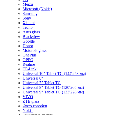
Meizu
Microsoft (Nokia)
Samsung
Sony
Xiaomi
Tecno
Asus glass
Blackview
Google
Honor
Motorola glass
OnePlus
OPPO
Realme
TP-Link
Universal 10" Tablet TG (144\253 мм)
Universal 6"
Universal 7" Tablet TG
Universal 8" Tablet TG (120\205 мм)
Universal 9" Tablet TG (133\228 мм)
VIVO
ZTE glass
Фото коробки
Nokia