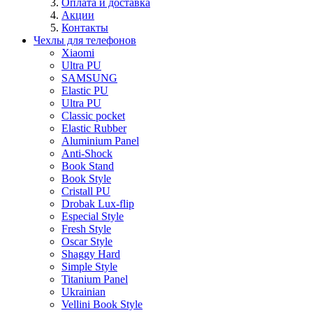
Оплата и доставка
Акции
Контакты
Чехлы для телефонов
Xiaomi
Ultra PU
SAMSUNG
Elastic PU
Ultra PU
Classic pocket
Elastic Rubber
Aluminium Panel
Anti-Shock
Book Stand
Book Style
Cristall PU
Drobak Lux-flip
Especial Style
Fresh Style
Oscar Style
Shaggy Hard
Simple Style
Titanium Panel
Ukrainian
Vellini Book Style