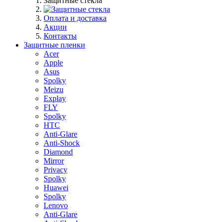
Защитные стекла
Оплата и доставка
Акции
Контакты
Защитные пленки
Acer
Apple
Asus
Spolky
Meizu
Explay
FLY
Spolky
HTC
Anti-Glare
Anti-Shock
Diamond
Mirror
Privacy
Spolky
Huawei
Spolky
Lenovo
Anti-Glare