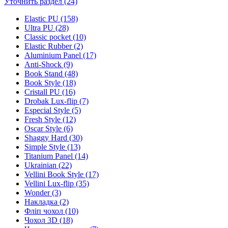
Уточнить раздел (24)
Elastic PU (158)
Ultra PU (28)
Classic pocket (10)
Elastic Rubber (2)
Aluminium Panel (17)
Anti-Shock (9)
Book Stand (48)
Book Style (18)
Cristall PU (16)
Drobak Lux-flip (7)
Especial Style (5)
Fresh Style (12)
Oscar Style (6)
Shaggy Hard (30)
Simple Style (13)
Titanium Panel (14)
Ukrainian (22)
Vellini Book Style (17)
Vellini Lux-flip (35)
Wonder (3)
Накладка (2)
Фліп чохол (10)
Чохол 3D (18)