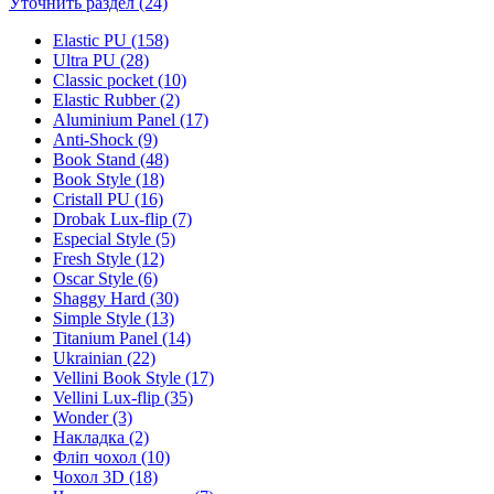
Уточнить раздел (24)
Elastic PU (158)
Ultra PU (28)
Classic pocket (10)
Elastic Rubber (2)
Aluminium Panel (17)
Anti-Shock (9)
Book Stand (48)
Book Style (18)
Cristall PU (16)
Drobak Lux-flip (7)
Especial Style (5)
Fresh Style (12)
Oscar Style (6)
Shaggy Hard (30)
Simple Style (13)
Titanium Panel (14)
Ukrainian (22)
Vellini Book Style (17)
Vellini Lux-flip (35)
Wonder (3)
Накладка (2)
Фліп чохол (10)
Чохол 3D (18)