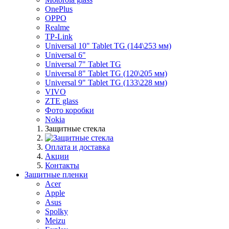
OnePlus
OPPO
Realme
TP-Link
Universal 10" Tablet TG (144\253 мм)
Universal 6"
Universal 7" Tablet TG
Universal 8" Tablet TG (120\205 мм)
Universal 9" Tablet TG (133\228 мм)
VIVO
ZTE glass
Фото коробки
Nokia
Защитные стекла
Оплата и доставка
Акции
Контакты
Защитные пленки
Acer
Apple
Asus
Spolky
Meizu