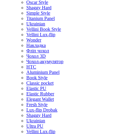
Oscar Style
Shaggy Hard
Simple Style
Titanium Panel
Ukrainian
Vellini Book Style
Vellini Lux-flip
Wonder
Накладка
Фліп чохол
Чохол 3D
Чохол-акумулятор
HTC
Aluminium Panel
Book Style
Classic pocket
Elastic PU
Elastic Rubber
Elegant Wallet
Fresh Style
Lux-flip Drobak
Shaggy Hard
Ukrainian
Ultra PU
Vellini Lux-flip