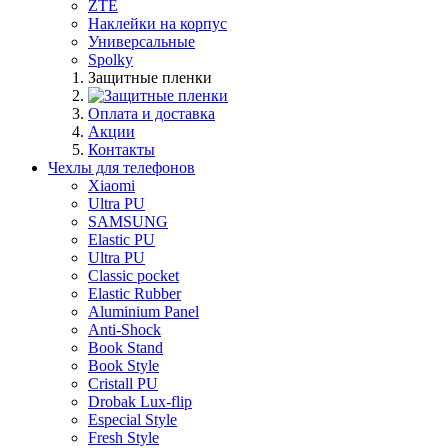
ZTE
Наклейки на корпус
Универсальные
Spolky
Защитные пленки
Оплата и доставка
Акции
Контакты
Чехлы для телефонов
Xiaomi
Ultra PU
SAMSUNG
Elastic PU
Ultra PU
Classic pocket
Elastic Rubber
Aluminium Panel
Anti-Shock
Book Stand
Book Style
Cristall PU
Drobak Lux-flip
Especial Style
Fresh Style