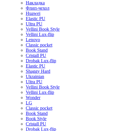
Накладка
Флип-чехол
Huawei
Elastic PU
Ultra PU
Vellini Book Style
Vellini Lux-flip
Lenovo
Classic pocket
Book Stand
Cristall PU
Drobak Lux-flip
Elastic PU
Shaggy Hard
Ukrainian
Ultra PU
Vellini Book Style
Vellini Lux-flip
Wonder
LG
Classic pocket
Book Stand
Book Style
Cristall PU
Drobak Lux-flip