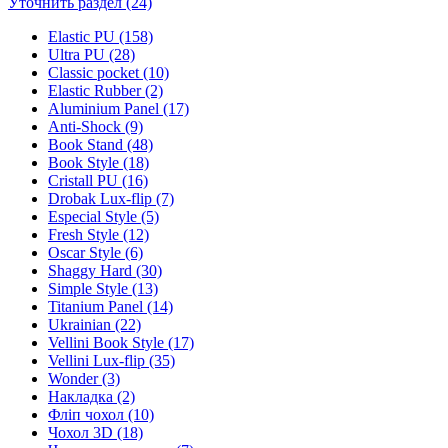
Уточнить раздел (24)
Elastic PU (158)
Ultra PU (28)
Classic pocket (10)
Elastic Rubber (2)
Aluminium Panel (17)
Anti-Shock (9)
Book Stand (48)
Book Style (18)
Cristall PU (16)
Drobak Lux-flip (7)
Especial Style (5)
Fresh Style (12)
Oscar Style (6)
Shaggy Hard (30)
Simple Style (13)
Titanium Panel (14)
Ukrainian (22)
Vellini Book Style (17)
Vellini Lux-flip (35)
Wonder (3)
Накладка (2)
Фліп чохол (10)
Чохол 3D (18)