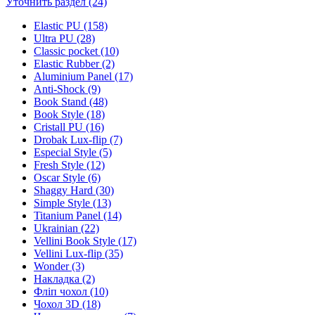
Уточнить раздел (24)
Elastic PU (158)
Ultra PU (28)
Classic pocket (10)
Elastic Rubber (2)
Aluminium Panel (17)
Anti-Shock (9)
Book Stand (48)
Book Style (18)
Cristall PU (16)
Drobak Lux-flip (7)
Especial Style (5)
Fresh Style (12)
Oscar Style (6)
Shaggy Hard (30)
Simple Style (13)
Titanium Panel (14)
Ukrainian (22)
Vellini Book Style (17)
Vellini Lux-flip (35)
Wonder (3)
Накладка (2)
Фліп чохол (10)
Чохол 3D (18)