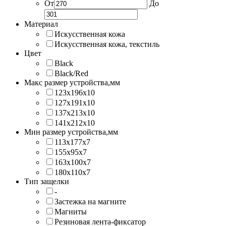
От
До
Материал
Искусственная кожа
Искусственная кожа, текстиль
Цвет
Black
Black/Red
Макс размер устройства,мм
123х196х10
127х191х10
137х213х10
141х212х10
Мин размер устройства,мм
113x177x7
155x95x7
163x100x7
180x110x7
Тип защелки
-
Застежка на магните
Магниты
Резиновая лента-фиксатор