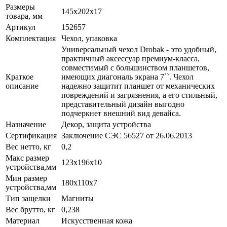
Размеры
145х202x17
товара, мм
Артикул
152657
Комплектация
Чехол, упаковка
Универсальный чехол Drobak - это удобный,
практичный аксессуар премиум-класса,
совместимый с большинством планшетов,
Краткое
имеющих диагональ экрана 7``. Чехол
описание
надежно защитит планшет от механических
повреждений и загрязнения, а его стильный,
представительный дизайн выгодно
подчеркнет внешний вид девайса.
Назначение
Декор, защита устройства
Сертификация
Заключение СЭС 56527 от 26.06.2013
Вес нетто, кг
0,2
Макс размер
123х196х10
устройства,мм
Мин размер
180x110x7
устройства,мм
Тип защелки
Магниты
Вес брутто, кг
0,238
Материал
Искусственная кожа