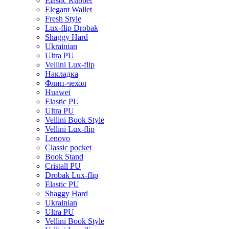
Elastic Rubber
Elegant Wallet
Fresh Style
Lux-flip Drobak
Shaggy Hard
Ukrainian
Ultra PU
Vellini Lux-flip
Накладка
Флип-чехол
Huawei
Elastic PU
Ultra PU
Vellini Book Style
Vellini Lux-flip
Lenovo
Classic pocket
Book Stand
Cristall PU
Drobak Lux-flip
Elastic PU
Shaggy Hard
Ukrainian
Ultra PU
Vellini Book Style