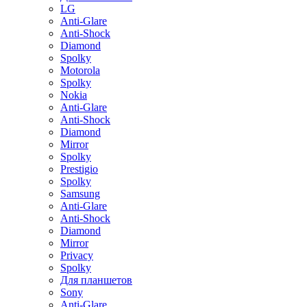
LG
Anti-Glare
Anti-Shock
Diamond
Spolky
Motorola
Spolky
Nokia
Anti-Glare
Anti-Shock
Diamond
Mirror
Spolky
Prestigio
Spolky
Samsung
Anti-Glare
Anti-Shock
Diamond
Mirror
Privacy
Spolky
Для планшетов
Sony
Anti-Glare