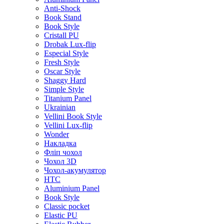
Anti-Shock
Book Stand
Book Style
Cristall PU
Drobak Lux-flip
Especial Style
Fresh Style
Oscar Style
Shaggy Hard
Simple Style
Titanium Panel
Ukrainian
Vellini Book Style
Vellini Lux-flip
Wonder
Накладка
Фліп чохол
Чохол 3D
Чохол-акумулятор
HTC
Aluminium Panel
Book Style
Classic pocket
Elastic PU