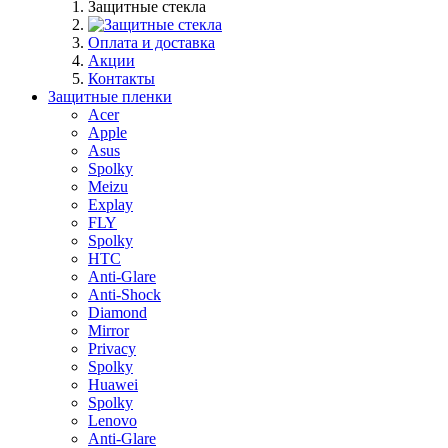
Защитные стекла
Оплата и доставка
Акции
Контакты
Защитные пленки
Acer
Apple
Asus
Spolky
Meizu
Explay
FLY
Spolky
HTC
Anti-Glare
Anti-Shock
Diamond
Mirror
Privacy
Spolky
Huawei
Spolky
Lenovo
Anti-Glare