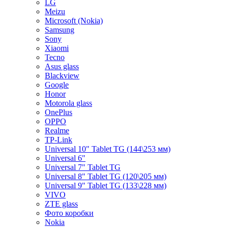
LG
Meizu
Microsoft (Nokia)
Samsung
Sony
Xiaomi
Tecno
Asus glass
Blackview
Google
Honor
Motorola glass
OnePlus
OPPO
Realme
TP-Link
Universal 10" Tablet TG (144\253 мм)
Universal 6"
Universal 7" Tablet TG
Universal 8" Tablet TG (120\205 мм)
Universal 9" Tablet TG (133\228 мм)
VIVO
ZTE glass
Фото коробки
Nokia