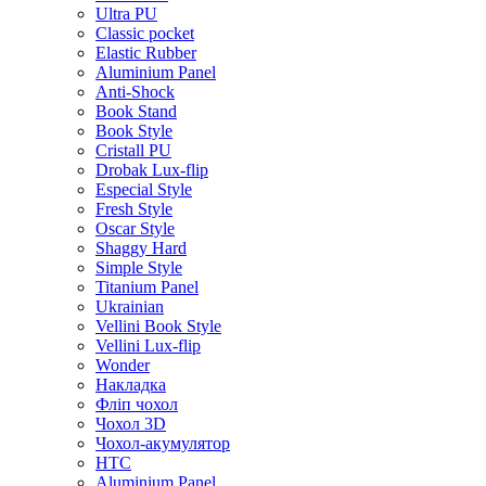
Ultra PU
Classic pocket
Elastic Rubber
Aluminium Panel
Anti-Shock
Book Stand
Book Style
Cristall PU
Drobak Lux-flip
Especial Style
Fresh Style
Oscar Style
Shaggy Hard
Simple Style
Titanium Panel
Ukrainian
Vellini Book Style
Vellini Lux-flip
Wonder
Накладка
Фліп чохол
Чохол 3D
Чохол-акумулятор
HTC
Aluminium Panel