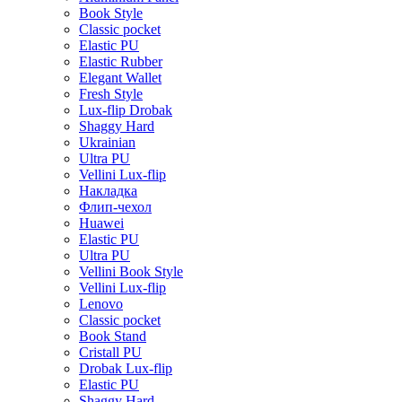
Book Style
Classic pocket
Elastic PU
Elastic Rubber
Elegant Wallet
Fresh Style
Lux-flip Drobak
Shaggy Hard
Ukrainian
Ultra PU
Vellini Lux-flip
Накладка
Флип-чехол
Huawei
Elastic PU
Ultra PU
Vellini Book Style
Vellini Lux-flip
Lenovo
Classic pocket
Book Stand
Cristall PU
Drobak Lux-flip
Elastic PU
Shaggy Hard