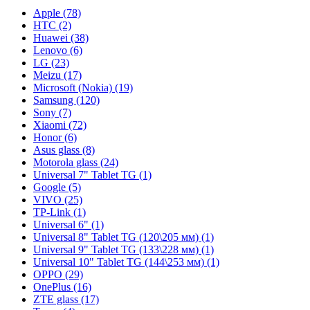
Apple (78)
HTC (2)
Huawei (38)
Lenovo (6)
LG (23)
Meizu (17)
Microsoft (Nokia) (19)
Samsung (120)
Sony (7)
Xiaomi (72)
Honor (6)
Asus glass (8)
Motorola glass (24)
Universal 7" Tablet TG (1)
Google (5)
VIVO (25)
TP-Link (1)
Universal 6" (1)
Universal 8" Tablet TG (120\205 мм) (1)
Universal 9" Tablet TG (133\228 мм) (1)
Universal 10" Tablet TG (144\253 мм) (1)
OPPO (29)
OnePlus (16)
ZTE glass (17)