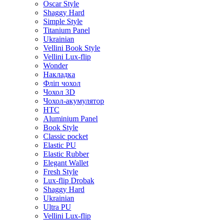
Oscar Style
Shaggy Hard
Simple Style
Titanium Panel
Ukrainian
Vellini Book Style
Vellini Lux-flip
Wonder
Накладка
Фліп чохол
Чохол 3D
Чохол-акумулятор
HTC
Aluminium Panel
Book Style
Classic pocket
Elastic PU
Elastic Rubber
Elegant Wallet
Fresh Style
Lux-flip Drobak
Shaggy Hard
Ukrainian
Ultra PU
Vellini Lux-flip