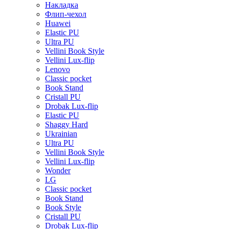
Накладка
Флип-чехол
Huawei
Elastic PU
Ultra PU
Vellini Book Style
Vellini Lux-flip
Lenovo
Classic pocket
Book Stand
Cristall PU
Drobak Lux-flip
Elastic PU
Shaggy Hard
Ukrainian
Ultra PU
Vellini Book Style
Vellini Lux-flip
Wonder
LG
Classic pocket
Book Stand
Book Style
Cristall PU
Drobak Lux-flip