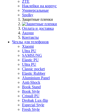
ZTE
Наклейки на корпус
Универсальные
Spolky
Защитные пленки
Оплата и доставка
Акции
Контакты
Чехлы для телефонов
Xiaomi
Ultra PU
SAMSUNG
Elastic PU
Ultra PU
Classic pocket
Elastic Rubber
Aluminium Panel
Anti-Shock
Book Stand
Book Style
Cristall PU
Drobak Lux-flip
Especial Style
Fresh Style