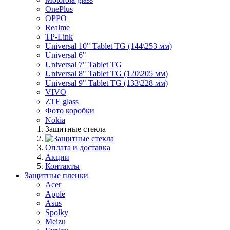
OnePlus
OPPO
Realme
TP-Link
Universal 10" Tablet TG (144\253 мм)
Universal 6"
Universal 7" Tablet TG
Universal 8" Tablet TG (120\205 мм)
Universal 9" Tablet TG (133\228 мм)
VIVO
ZTE glass
Фото коробки
Nokia
Защитные стекла
Оплата и доставка
Акции
Контакты
Защитные пленки
Acer
Apple
Asus
Spolky
Meizu