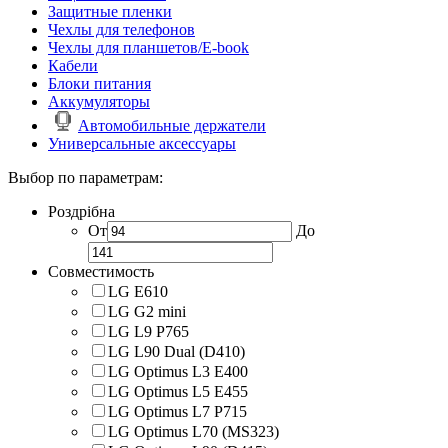
Защитные пленки
Чехлы для телефонов
Чехлы для планшетов/E-book
Кабели
Блоки питания
Аккумуляторы
Автомобильные держатели
Универсальные аксессуары
Выбор по параметрам:
Роздрібна
От
До
Совместимость
LG E610
LG G2 mini
LG L9 P765
LG L90 Dual (D410)
LG Optimus L3 E400
LG Optimus L5 E455
LG Optimus L7 P715
LG Optimus L70 (MS323)