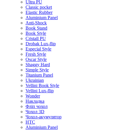
Ultra PU
Classic pocket
Elastic Rubber
Aluminium Panel
Anti-Shock
Book Stand
Book Style
Cristall PU
Drobak Lux-flip
Especial Style
Fresh Style
Oscar Style
Shaggy Hard
Simple Style
Titanium Panel
Ukrainian
Vellini Book Style
Vellini Lux-flip
Wonder
Накладка
Фліп чохол
Чохол 3D
Чохол-акумулятор
HTC
Aluminium Panel