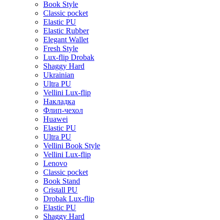
Book Style
Classic pocket
Elastic PU
Elastic Rubber
Elegant Wallet
Fresh Style
Lux-flip Drobak
Shaggy Hard
Ukrainian
Ultra PU
Vellini Lux-flip
Накладка
Флип-чехол
Huawei
Elastic PU
Ultra PU
Vellini Book Style
Vellini Lux-flip
Lenovo
Classic pocket
Book Stand
Cristall PU
Drobak Lux-flip
Elastic PU
Shaggy Hard