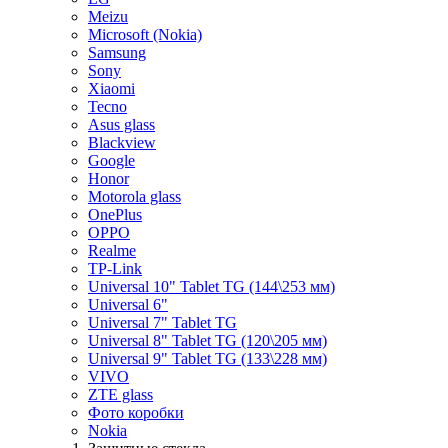
Meizu
Microsoft (Nokia)
Samsung
Sony
Xiaomi
Tecno
Asus glass
Blackview
Google
Honor
Motorola glass
OnePlus
OPPO
Realme
TP-Link
Universal 10" Tablet TG (144\253 мм)
Universal 6"
Universal 7" Tablet TG
Universal 8" Tablet TG (120\205 мм)
Universal 9" Tablet TG (133\228 мм)
VIVO
ZTE glass
Фото коробки
Nokia