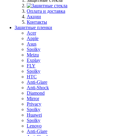
Защитные стекла
Оплата и доставка
Акции
Контакты
Защитные пленки
Acer
Apple
Asus
Spolky
Meizu
Explay
FLY
Spolky
HTC
Anti-Glare
Anti-Shock
Diamond
Mirror
Privacy
Spolky
Huawei
Spolky
Lenovo
Anti-Glare