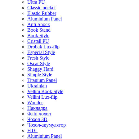
Ultra PU
Classic pocket
Elastic Rubber
Aluminium Panel
Anti-Shock
Book Stand
Book Style
Cristall PU
Drobak Lux-flip
Especial Style
Fresh Style
Oscar Style
Shaggy Hard
Simple Style
Titanium Panel
Ukrainian
Vellini Book Style
Vellini Lux-flip
Wonder
Накладка
Фліп чохол
Чохол 3D
Чохол-акумулятор
HTC
Aluminium Panel