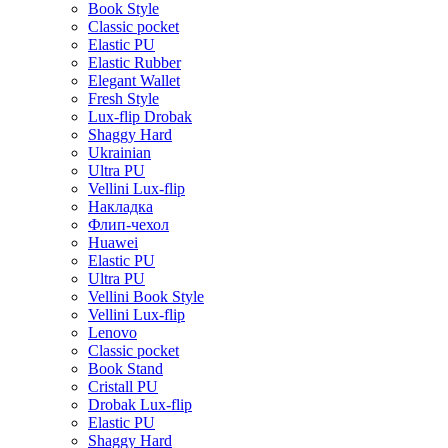
Book Style
Classic pocket
Elastic PU
Elastic Rubber
Elegant Wallet
Fresh Style
Lux-flip Drobak
Shaggy Hard
Ukrainian
Ultra PU
Vellini Lux-flip
Накладка
Флип-чехол
Huawei
Elastic PU
Ultra PU
Vellini Book Style
Vellini Lux-flip
Lenovo
Classic pocket
Book Stand
Cristall PU
Drobak Lux-flip
Elastic PU
Shaggy Hard