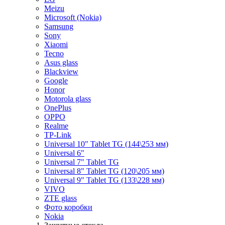
Meizu
Microsoft (Nokia)
Samsung
Sony
Xiaomi
Tecno
Asus glass
Blackview
Google
Honor
Motorola glass
OnePlus
OPPO
Realme
TP-Link
Universal 10" Tablet TG (144\253 мм)
Universal 6"
Universal 7" Tablet TG
Universal 8" Tablet TG (120\205 мм)
Universal 9" Tablet TG (133\228 мм)
VIVO
ZTE glass
Фото коробки
Nokia