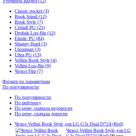
Уточнить раздел (12)
Classic pocket (3)
Book Stand (12)
Book Style (7)
Cristall PU (21)
Drobak Lux-flip (12)
Elastic PU (84)
Shaggy Hard (3)
Ukrainian (3)
Ultra PU (13)
Vellini Book Style (4)
Vellini Lux-flip (9)
Чохол Flip (7)
Фильтр по параметрам
По популярности
По популярности
По рейтингу
По цене, сначала недорогие
По цене, сначала дорогие
Чехол Vellini Book Style для LG G3s Dual D724 (Red)
Чехол Vellini Book Style для LG
G3s Dual D724 (Red)
99 грн.