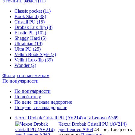
Уточнить раздел (11)
Classic pocket (11)
Book Stand (38)
Cristall PU (15)
Drobak Lux-flip (8)
Elastic PU (102)
Shaggy Hard (5)
Ukrainian (19)
Ultra PU (25)
Vellini Book Style (3)
Vellini Lux-flip (39)
Wonder (2)
Фильтр по параметрам
По популярности
По популярности
По рейтингу
По цене, сначала недорогие
По цене, сначала дорогие
Чехол Drobak Cristall PU (AV214) для Lenovo A369
Чехол Drobak Cristall PU (AV214)
для Lenovo A369
49 грн.
Товар есть
в наличии
В корзину