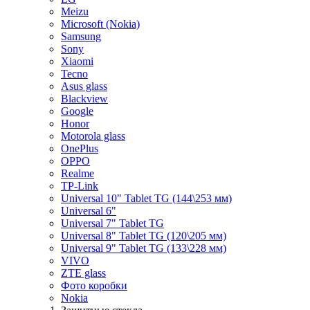
Meizu
Microsoft (Nokia)
Samsung
Sony
Xiaomi
Tecno
Asus glass
Blackview
Google
Honor
Motorola glass
OnePlus
OPPO
Realme
TP-Link
Universal 10" Tablet TG (144\253 мм)
Universal 6"
Universal 7" Tablet TG
Universal 8" Tablet TG (120\205 мм)
Universal 9" Tablet TG (133\228 мм)
VIVO
ZTE glass
Фото коробки
Nokia