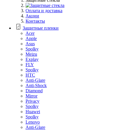
Защитные стекла
Оплата и доставка
Акции
Контакты
Защитные пленки
Acer
Apple
Asus
Spolky
Meizu
Explay
FLY
Spolky
HTC
Anti-Glare
Anti-Shock
Diamond
Mirror
Privacy
Spolky
Huawei
Spolky
Lenovo
Anti-Glare