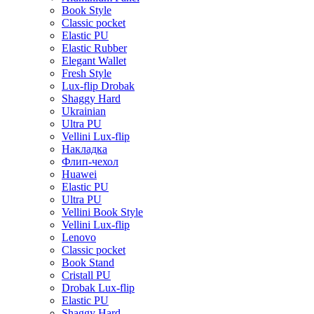
Book Style
Classic pocket
Elastic PU
Elastic Rubber
Elegant Wallet
Fresh Style
Lux-flip Drobak
Shaggy Hard
Ukrainian
Ultra PU
Vellini Lux-flip
Накладка
Флип-чехол
Huawei
Elastic PU
Ultra PU
Vellini Book Style
Vellini Lux-flip
Lenovo
Classic pocket
Book Stand
Cristall PU
Drobak Lux-flip
Elastic PU
Shaggy Hard