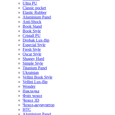
Ultra PU
Classic pocket
Elastic Rubber
Aluminium Panel
Anti-Shock
Book Stand
Book Style
Cristall PU
Drobak Lux-flip
Especial Style
Fresh Style
Oscar Style
Shaggy Hard
Simple Style
Titanium Panel
Ukrainian
Vellini Book Style
Vellini Lux-flip
Wonder
Накладка
Фліп чохол
Чохол 3D
Чохол-акумулятор
HTC
Aluminium Panel