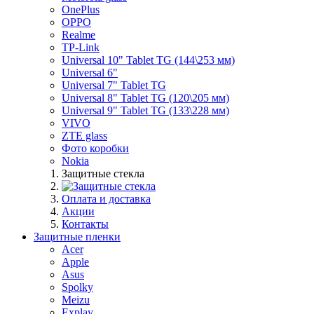
OnePlus
OPPO
Realme
TP-Link
Universal 10" Tablet TG (144\253 мм)
Universal 6"
Universal 7" Tablet TG
Universal 8" Tablet TG (120\205 мм)
Universal 9" Tablet TG (133\228 мм)
VIVO
ZTE glass
Фото коробки
Nokia
Защитные стекла
Оплата и доставка
Акции
Контакты
Защитные пленки
Acer
Apple
Asus
Spolky
Meizu
Explay