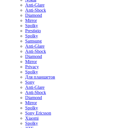
Anti-Glare
Anti-Shock
Diamond
Mirror
Spolky
Prestigio
Spolky
Samsung
Anti-Glare
Anti-Shock
Diamond
Mirror
Privacy
Spolky
Для планшетов
Sony
Anti-Glare
Anti-Shock
Diamond
Mirror
Spolky
Sony Ericsson
Xiaomi
Spolky