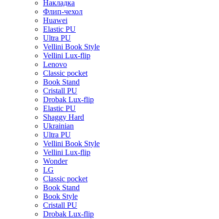
Накладка
Флип-чехол
Huawei
Elastic PU
Ultra PU
Vellini Book Style
Vellini Lux-flip
Lenovo
Classic pocket
Book Stand
Cristall PU
Drobak Lux-flip
Elastic PU
Shaggy Hard
Ukrainian
Ultra PU
Vellini Book Style
Vellini Lux-flip
Wonder
LG
Classic pocket
Book Stand
Book Style
Cristall PU
Drobak Lux-flip