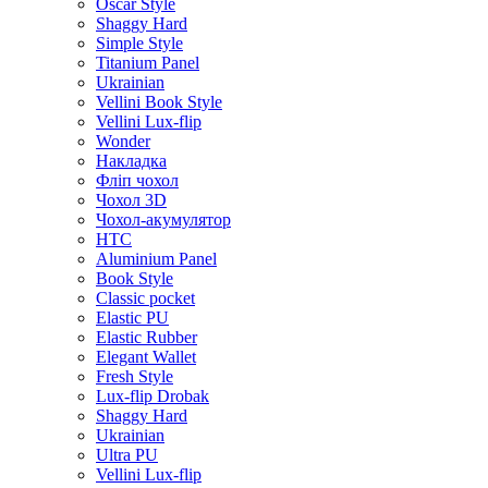
Oscar Style
Shaggy Hard
Simple Style
Titanium Panel
Ukrainian
Vellini Book Style
Vellini Lux-flip
Wonder
Накладка
Фліп чохол
Чохол 3D
Чохол-акумулятор
HTC
Aluminium Panel
Book Style
Classic pocket
Elastic PU
Elastic Rubber
Elegant Wallet
Fresh Style
Lux-flip Drobak
Shaggy Hard
Ukrainian
Ultra PU
Vellini Lux-flip