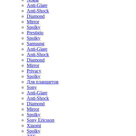
Anti-Glare
Anti-Shock
Diamond
Mirror
Spolky
Prestigio
Spolky
Samsung
Anti-Glare
Anti-Shock
Diamond
Mirror
Privacy
Spolky
Для планшетов
Sony
Anti-Glare
Anti-Shock
Diamond
Mirror
Spolky
Sony Ericsson
Xiaomi
Spolky