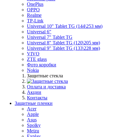
OnePlus
OPPO
Realme
TP-Link
Universal 10" Tablet TG (144\253 мм)
Universal 6"
Universal 7" Tablet TG
Universal 8" Tablet TG (120\205 мм)
Universal 9" Tablet TG (133\228 мм)
VIVO
ZTE glass
Фото коробки
Nokia
Защитные стекла
Оплата и доставка
Акции
Контакты
Защитные пленки
Acer
Apple
Asus
Spolky
Meizu
Explay