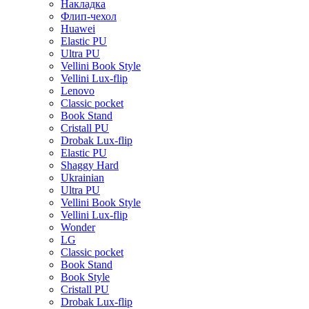
Накладка
Флип-чехол
Huawei
Elastic PU
Ultra PU
Vellini Book Style
Vellini Lux-flip
Lenovo
Classic pocket
Book Stand
Cristall PU
Drobak Lux-flip
Elastic PU
Shaggy Hard
Ukrainian
Ultra PU
Vellini Book Style
Vellini Lux-flip
Wonder
LG
Classic pocket
Book Stand
Book Style
Cristall PU
Drobak Lux-flip