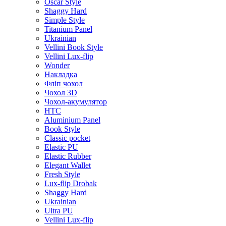
Oscar Style
Shaggy Hard
Simple Style
Titanium Panel
Ukrainian
Vellini Book Style
Vellini Lux-flip
Wonder
Накладка
Фліп чохол
Чохол 3D
Чохол-акумулятор
HTC
Aluminium Panel
Book Style
Classic pocket
Elastic PU
Elastic Rubber
Elegant Wallet
Fresh Style
Lux-flip Drobak
Shaggy Hard
Ukrainian
Ultra PU
Vellini Lux-flip