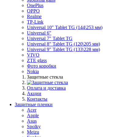
OnePlus
OPPO
Realme
TP-Link
Universal 10" Tablet TG (144\253 мм)
Universal 6"
Universal 7" Tablet TG
Universal 8" Tablet TG (120\205 мм)
Universal 9" Tablet TG (133\228 мм)
VIVO
ZTE glass
Фото коробки
Nokia
Защитные стекла
Оплата и доставка
Акции
Контакты
Защитные пленки
Acer
Apple
Asus
Spolky
Meizu