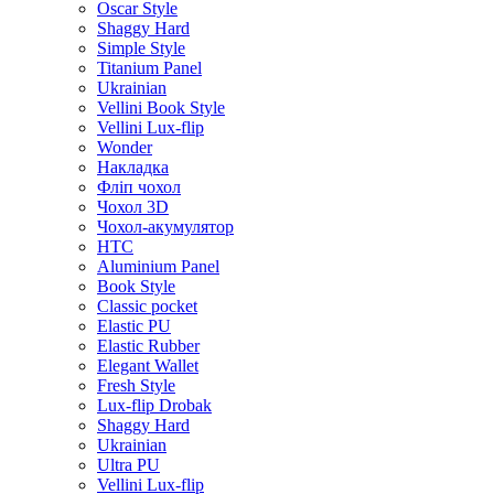
Oscar Style
Shaggy Hard
Simple Style
Titanium Panel
Ukrainian
Vellini Book Style
Vellini Lux-flip
Wonder
Накладка
Фліп чохол
Чохол 3D
Чохол-акумулятор
HTC
Aluminium Panel
Book Style
Classic pocket
Elastic PU
Elastic Rubber
Elegant Wallet
Fresh Style
Lux-flip Drobak
Shaggy Hard
Ukrainian
Ultra PU
Vellini Lux-flip