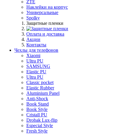
ZTE
Наклейки на корпус
Универсальные
Spolky
Защитные пленки
Оплата и доставка
Акции
Контакты
Чехлы для телефонов
Xiaomi
Ultra PU
SAMSUNG
Elastic PU
Ultra PU
Classic pocket
Elastic Rubber
Aluminium Panel
Anti-Shock
Book Stand
Book Style
Cristall PU
Drobak Lux-flip
Especial Style
Fresh Style