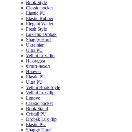
Book Style
Classic pocket
Elastic PU
Elastic Rubber
Elegant Wallet
Fresh Style
Lux-flip Drobak
Shaggy Hard
Ukrainian
Ultra PU
Vellini Lux-flip
Накладка
Флип-чехол
Huawei
Elastic PU
Ultra PU
Vellini Book Style
Vellini Lux-flip
Lenovo
Classic pocket
Book Stand
Cristall PU
Drobak Lux-flip
Elastic PU
Shaggy Hard