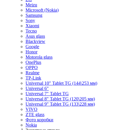
Meizu
Microsoft (Nokia)
Samsung
Sony
Xiaomi
Tecno
Asus glass
Blackview
Google
Honor
Motorola glass
OnePlus
OPPO
Realme
TP-Link
Universal 10" Tablet TG (144\253 мм)
Universal 6"
Universal 7" Tablet TG
Universal 8" Tablet TG (120\205 мм)
Universal 9" Tablet TG (133\228 мм)
VIVO
ZTE glass
Фото коробки
Nokia