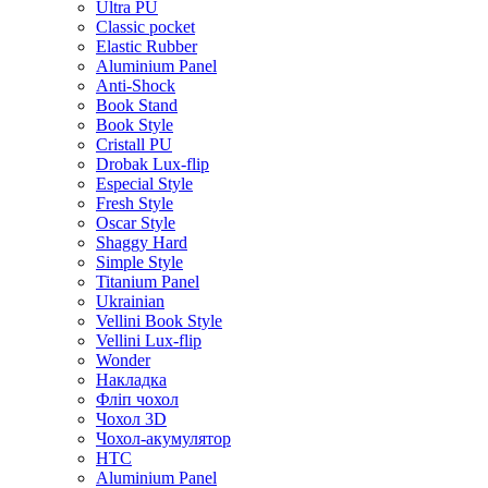
Ultra PU
Classic pocket
Elastic Rubber
Aluminium Panel
Anti-Shock
Book Stand
Book Style
Cristall PU
Drobak Lux-flip
Especial Style
Fresh Style
Oscar Style
Shaggy Hard
Simple Style
Titanium Panel
Ukrainian
Vellini Book Style
Vellini Lux-flip
Wonder
Накладка
Фліп чохол
Чохол 3D
Чохол-акумулятор
HTC
Aluminium Panel