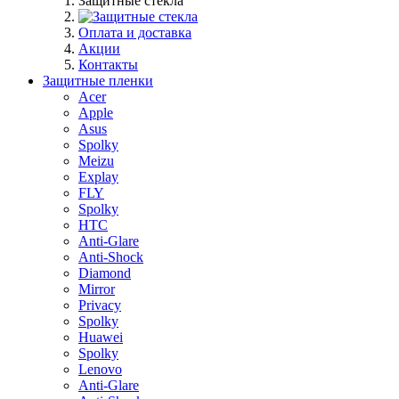
Защитные стекла
Оплата и доставка
Акции
Контакты
Защитные пленки
Acer
Apple
Asus
Spolky
Meizu
Explay
FLY
Spolky
HTC
Anti-Glare
Anti-Shock
Diamond
Mirror
Privacy
Spolky
Huawei
Spolky
Lenovo
Anti-Glare