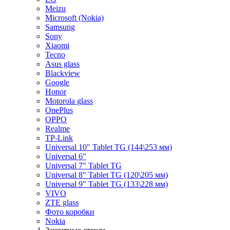
Meizu
Microsoft (Nokia)
Samsung
Sony
Xiaomi
Tecno
Asus glass
Blackview
Google
Honor
Motorola glass
OnePlus
OPPO
Realme
TP-Link
Universal 10" Tablet TG (144\253 мм)
Universal 6"
Universal 7" Tablet TG
Universal 8" Tablet TG (120\205 мм)
Universal 9" Tablet TG (133\228 мм)
VIVO
ZTE glass
Фото коробки
Nokia