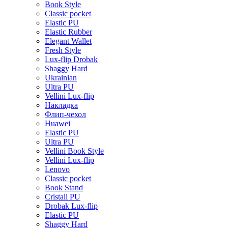
Book Style
Classic pocket
Elastic PU
Elastic Rubber
Elegant Wallet
Fresh Style
Lux-flip Drobak
Shaggy Hard
Ukrainian
Ultra PU
Vellini Lux-flip
Накладка
Флип-чехол
Huawei
Elastic PU
Ultra PU
Vellini Book Style
Vellini Lux-flip
Lenovo
Classic pocket
Book Stand
Cristall PU
Drobak Lux-flip
Elastic PU
Shaggy Hard