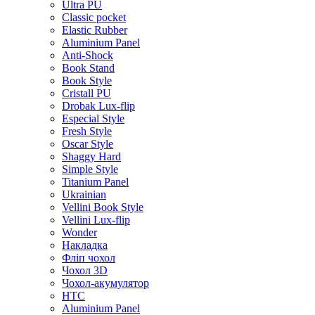
Ultra PU
Classic pocket
Elastic Rubber
Aluminium Panel
Anti-Shock
Book Stand
Book Style
Cristall PU
Drobak Lux-flip
Especial Style
Fresh Style
Oscar Style
Shaggy Hard
Simple Style
Titanium Panel
Ukrainian
Vellini Book Style
Vellini Lux-flip
Wonder
Накладка
Фліп чохол
Чохол 3D
Чохол-акумулятор
HTC
Aluminium Panel