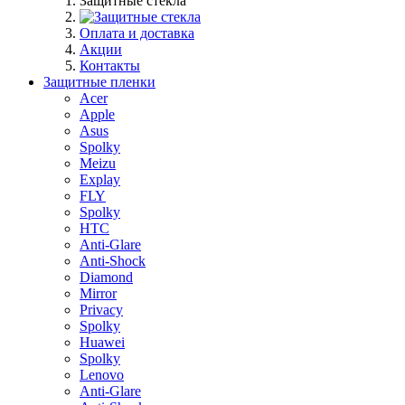
Защитные стекла
Оплата и доставка
Акции
Контакты
Защитные пленки
Acer
Apple
Asus
Spolky
Meizu
Explay
FLY
Spolky
HTC
Anti-Glare
Anti-Shock
Diamond
Mirror
Privacy
Spolky
Huawei
Spolky
Lenovo
Anti-Glare