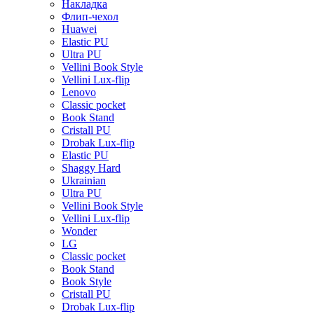
Накладка
Флип-чехол
Huawei
Elastic PU
Ultra PU
Vellini Book Style
Vellini Lux-flip
Lenovo
Classic pocket
Book Stand
Cristall PU
Drobak Lux-flip
Elastic PU
Shaggy Hard
Ukrainian
Ultra PU
Vellini Book Style
Vellini Lux-flip
Wonder
LG
Classic pocket
Book Stand
Book Style
Cristall PU
Drobak Lux-flip