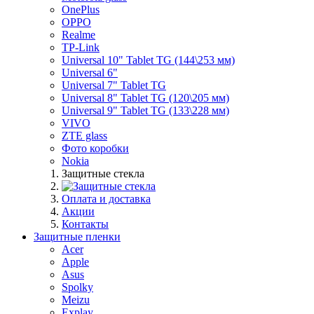
OnePlus
OPPO
Realme
TP-Link
Universal 10" Tablet TG (144\253 мм)
Universal 6"
Universal 7" Tablet TG
Universal 8" Tablet TG (120\205 мм)
Universal 9" Tablet TG (133\228 мм)
VIVO
ZTE glass
Фото коробки
Nokia
Защитные стекла
Оплата и доставка
Акции
Контакты
Защитные пленки
Acer
Apple
Asus
Spolky
Meizu
Explay