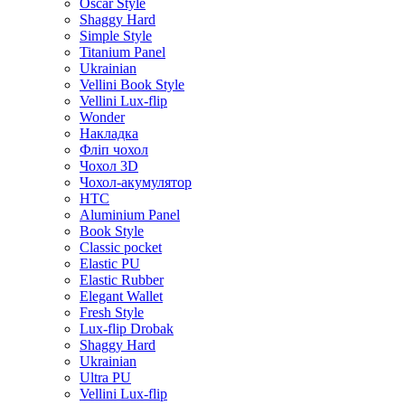
Oscar Style
Shaggy Hard
Simple Style
Titanium Panel
Ukrainian
Vellini Book Style
Vellini Lux-flip
Wonder
Накладка
Фліп чохол
Чохол 3D
Чохол-акумулятор
HTC
Aluminium Panel
Book Style
Classic pocket
Elastic PU
Elastic Rubber
Elegant Wallet
Fresh Style
Lux-flip Drobak
Shaggy Hard
Ukrainian
Ultra PU
Vellini Lux-flip