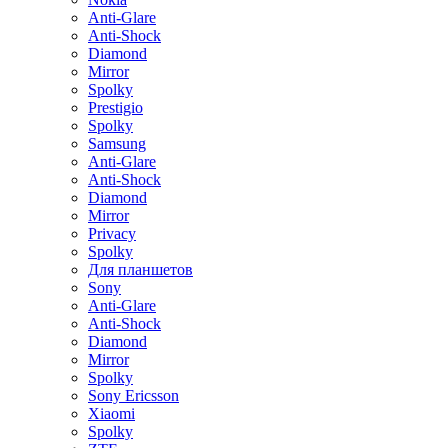
Anti-Glare
Anti-Shock
Diamond
Mirror
Spolky
Prestigio
Spolky
Samsung
Anti-Glare
Anti-Shock
Diamond
Mirror
Privacy
Spolky
Для планшетов
Sony
Anti-Glare
Anti-Shock
Diamond
Mirror
Spolky
Sony Ericsson
Xiaomi
Spolky