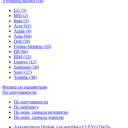
Уточнить раздел (14)
LG (3)
MSI (2)
Інші (2)
Acer (61)
Apple (4)
Asus (64)
Dell (59)
Fujitsu-Siemens (10)
HP (66)
IBM (12)
Lenovo (12)
Samsung (18)
Sony (17)
Toshiba (38)
Фильтр по параметрам
По популярности
По популярности
По рейтингу
По цене, сначала недорогие
По цене, сначала дорогие
Аккумулятор Drobak для ноутбука CLEVO D420-