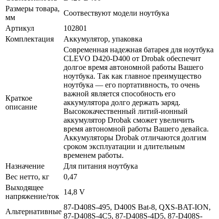
Размеры товара,
Соотвествуют модели ноутбука
мм
Артикул
102801
Комплектация
Аккумулятор, упаковка
Современная надежная батарея для ноутбука
CLEVO D420-D400 от Drobak обеспечит
долгое время автономной работы Вашего
ноутбука. Так как главное преимущество
ноутбука — его портативность, то очень
важной является способность его
Краткое
аккумулятора долго держать заряд.
описание
Высококачественный литий-ионный
аккумулятор Drobak сможет увеличить
время автономной работы Вашего девайса.
Аккумуляторы Drobak отличаются долгим
сроком эксплуатации и длительным
временем работы.
Назначение
Для питания ноутбука
Вес нетто, кг
0,47
Выходящее
14,8 V
напряжение/ток
87-D408S-495, D400S Bat-8, QXS-BAT-ION,
Альтернативные
87-D408S-4C5, 87-D408S-4D5, 87-D408S-