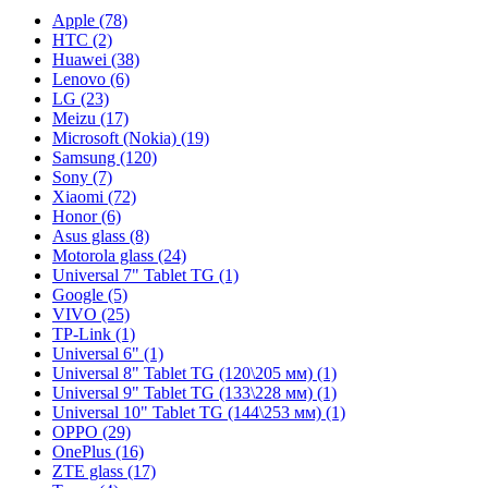
Apple (78)
HTC (2)
Huawei (38)
Lenovo (6)
LG (23)
Meizu (17)
Microsoft (Nokia) (19)
Samsung (120)
Sony (7)
Xiaomi (72)
Honor (6)
Asus glass (8)
Motorola glass (24)
Universal 7" Tablet TG (1)
Google (5)
VIVO (25)
TP-Link (1)
Universal 6" (1)
Universal 8" Tablet TG (120\205 мм) (1)
Universal 9" Tablet TG (133\228 мм) (1)
Universal 10" Tablet TG (144\253 мм) (1)
OPPO (29)
OnePlus (16)
ZTE glass (17)