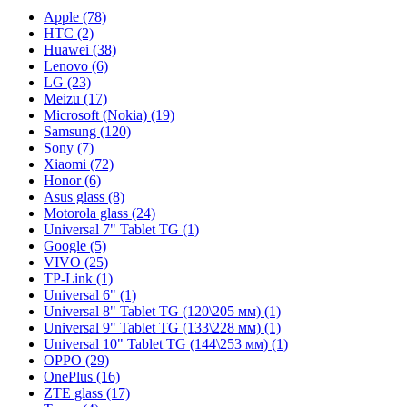
Apple (78)
HTC (2)
Huawei (38)
Lenovo (6)
LG (23)
Meizu (17)
Microsoft (Nokia) (19)
Samsung (120)
Sony (7)
Xiaomi (72)
Honor (6)
Asus glass (8)
Motorola glass (24)
Universal 7" Tablet TG (1)
Google (5)
VIVO (25)
TP-Link (1)
Universal 6" (1)
Universal 8" Tablet TG (120\205 мм) (1)
Universal 9" Tablet TG (133\228 мм) (1)
Universal 10" Tablet TG (144\253 мм) (1)
OPPO (29)
OnePlus (16)
ZTE glass (17)