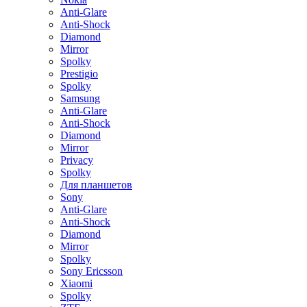
Anti-Glare
Anti-Shock
Diamond
Mirror
Spolky
Prestigio
Spolky
Samsung
Anti-Glare
Anti-Shock
Diamond
Mirror
Privacy
Spolky
Для планшетов
Sony
Anti-Glare
Anti-Shock
Diamond
Mirror
Spolky
Sony Ericsson
Xiaomi
Spolky