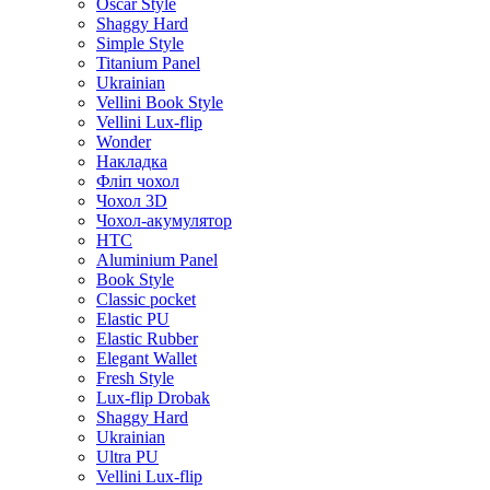
Oscar Style
Shaggy Hard
Simple Style
Titanium Panel
Ukrainian
Vellini Book Style
Vellini Lux-flip
Wonder
Накладка
Фліп чохол
Чохол 3D
Чохол-акумулятор
HTC
Aluminium Panel
Book Style
Classic pocket
Elastic PU
Elastic Rubber
Elegant Wallet
Fresh Style
Lux-flip Drobak
Shaggy Hard
Ukrainian
Ultra PU
Vellini Lux-flip