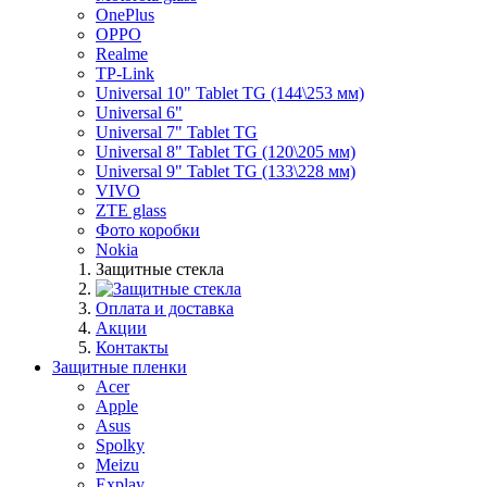
OnePlus
OPPO
Realme
TP-Link
Universal 10" Tablet TG (144\253 мм)
Universal 6"
Universal 7" Tablet TG
Universal 8" Tablet TG (120\205 мм)
Universal 9" Tablet TG (133\228 мм)
VIVO
ZTE glass
Фото коробки
Nokia
Защитные стекла
Оплата и доставка
Акции
Контакты
Защитные пленки
Acer
Apple
Asus
Spolky
Meizu
Explay