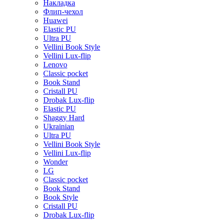
Накладка
Флип-чехол
Huawei
Elastic PU
Ultra PU
Vellini Book Style
Vellini Lux-flip
Lenovo
Classic pocket
Book Stand
Cristall PU
Drobak Lux-flip
Elastic PU
Shaggy Hard
Ukrainian
Ultra PU
Vellini Book Style
Vellini Lux-flip
Wonder
LG
Classic pocket
Book Stand
Book Style
Cristall PU
Drobak Lux-flip