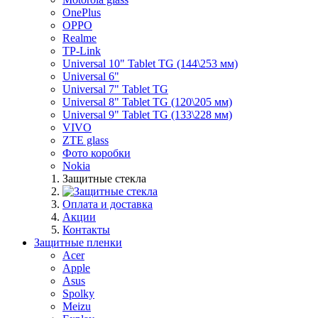
OnePlus
OPPO
Realme
TP-Link
Universal 10" Tablet TG (144\253 мм)
Universal 6"
Universal 7" Tablet TG
Universal 8" Tablet TG (120\205 мм)
Universal 9" Tablet TG (133\228 мм)
VIVO
ZTE glass
Фото коробки
Nokia
Защитные стекла
Оплата и доставка
Акции
Контакты
Защитные пленки
Acer
Apple
Asus
Spolky
Meizu