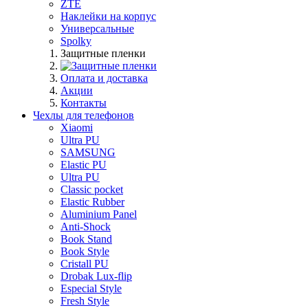
ZTE
Наклейки на корпус
Универсальные
Spolky
Защитные пленки
Оплата и доставка
Акции
Контакты
Чехлы для телефонов
Xiaomi
Ultra PU
SAMSUNG
Elastic PU
Ultra PU
Classic pocket
Elastic Rubber
Aluminium Panel
Anti-Shock
Book Stand
Book Style
Cristall PU
Drobak Lux-flip
Especial Style
Fresh Style