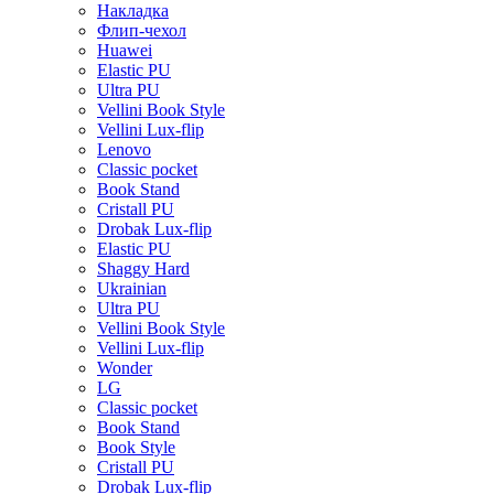
Накладка
Флип-чехол
Huawei
Elastic PU
Ultra PU
Vellini Book Style
Vellini Lux-flip
Lenovo
Classic pocket
Book Stand
Cristall PU
Drobak Lux-flip
Elastic PU
Shaggy Hard
Ukrainian
Ultra PU
Vellini Book Style
Vellini Lux-flip
Wonder
LG
Classic pocket
Book Stand
Book Style
Cristall PU
Drobak Lux-flip