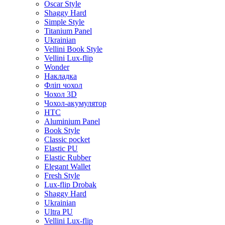
Oscar Style
Shaggy Hard
Simple Style
Titanium Panel
Ukrainian
Vellini Book Style
Vellini Lux-flip
Wonder
Накладка
Фліп чохол
Чохол 3D
Чохол-акумулятор
HTC
Aluminium Panel
Book Style
Classic pocket
Elastic PU
Elastic Rubber
Elegant Wallet
Fresh Style
Lux-flip Drobak
Shaggy Hard
Ukrainian
Ultra PU
Vellini Lux-flip