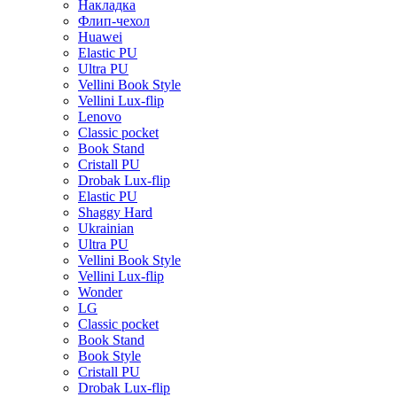
Накладка
Флип-чехол
Huawei
Elastic PU
Ultra PU
Vellini Book Style
Vellini Lux-flip
Lenovo
Classic pocket
Book Stand
Cristall PU
Drobak Lux-flip
Elastic PU
Shaggy Hard
Ukrainian
Ultra PU
Vellini Book Style
Vellini Lux-flip
Wonder
LG
Classic pocket
Book Stand
Book Style
Cristall PU
Drobak Lux-flip