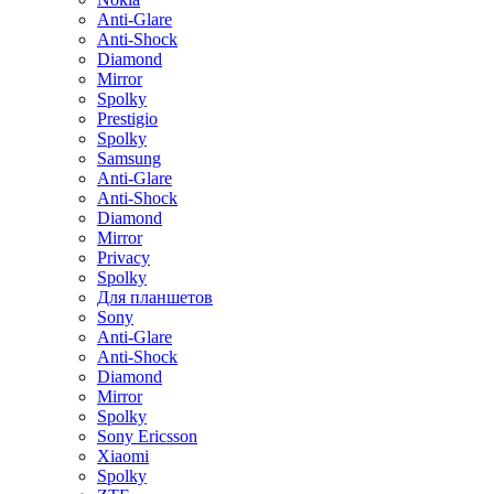
Anti-Glare
Anti-Shock
Diamond
Mirror
Spolky
Prestigio
Spolky
Samsung
Anti-Glare
Anti-Shock
Diamond
Mirror
Privacy
Spolky
Для планшетов
Sony
Anti-Glare
Anti-Shock
Diamond
Mirror
Spolky
Sony Ericsson
Xiaomi
Spolky