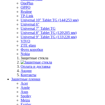
OnePlus
OPPO
Realme
TP-Link
Universal 10" Tablet TG (144\253 мм)
Universal 6"
Universal 7" Tablet TG
Universal 8" Tablet TG (120\205 мм)
Universal 9" Tablet TG (133\228 мм)
VIVO
ZTE glass
Фото коробки
Nokia
Защитные стекла
Оплата и доставка
Акции
Контакты
Защитные пленки
Acer
Apple
Asus
Spolky
Meizu
Explay