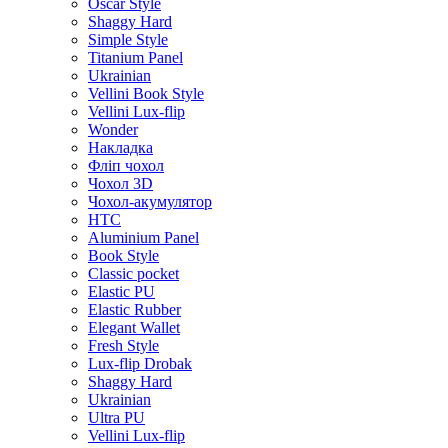
Oscar Style
Shaggy Hard
Simple Style
Titanium Panel
Ukrainian
Vellini Book Style
Vellini Lux-flip
Wonder
Накладка
Фліп чохол
Чохол 3D
Чохол-акумулятор
HTC
Aluminium Panel
Book Style
Classic pocket
Elastic PU
Elastic Rubber
Elegant Wallet
Fresh Style
Lux-flip Drobak
Shaggy Hard
Ukrainian
Ultra PU
Vellini Lux-flip