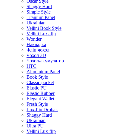
Oscar Style
Shaggy Hard
Simple Style
Titanium Panel
Ukrainian
Vellini Book Style
Vellini Lux-flip
Wonder
Накладка
Фліп чохол
Чохол 3D
Чохол-акумулятор
HTC
Aluminium Panel
Book Style
Classic pocket
Elastic PU
Elastic Rubber
Elegant Wallet
Fresh Style
Lux-flip Drobak
Shaggy Hard
Ukrainian
Ultra PU
Vellini Lux-flip