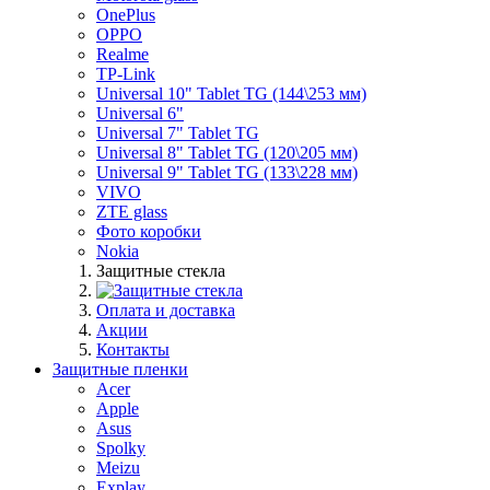
OnePlus
OPPO
Realme
TP-Link
Universal 10" Tablet TG (144\253 мм)
Universal 6"
Universal 7" Tablet TG
Universal 8" Tablet TG (120\205 мм)
Universal 9" Tablet TG (133\228 мм)
VIVO
ZTE glass
Фото коробки
Nokia
Защитные стекла
Оплата и доставка
Акции
Контакты
Защитные пленки
Acer
Apple
Asus
Spolky
Meizu
Explay