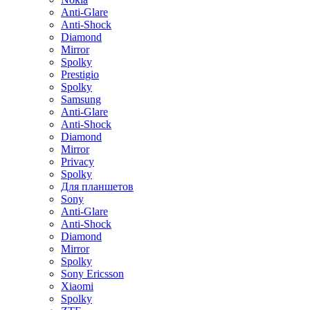
Anti-Glare
Anti-Shock
Diamond
Mirror
Spolky
Prestigio
Spolky
Samsung
Anti-Glare
Anti-Shock
Diamond
Mirror
Privacy
Spolky
Для планшетов
Sony
Anti-Glare
Anti-Shock
Diamond
Mirror
Spolky
Sony Ericsson
Xiaomi
Spolky