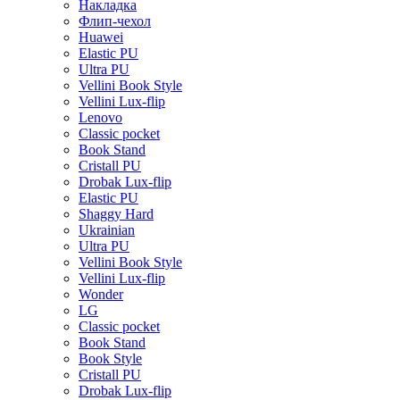
Накладка
Флип-чехол
Huawei
Elastic PU
Ultra PU
Vellini Book Style
Vellini Lux-flip
Lenovo
Classic pocket
Book Stand
Cristall PU
Drobak Lux-flip
Elastic PU
Shaggy Hard
Ukrainian
Ultra PU
Vellini Book Style
Vellini Lux-flip
Wonder
LG
Classic pocket
Book Stand
Book Style
Cristall PU
Drobak Lux-flip