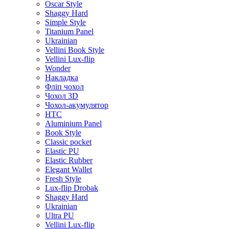
Oscar Style
Shaggy Hard
Simple Style
Titanium Panel
Ukrainian
Vellini Book Style
Vellini Lux-flip
Wonder
Накладка
Фліп чохол
Чохол 3D
Чохол-акумулятор
HTC
Aluminium Panel
Book Style
Classic pocket
Elastic PU
Elastic Rubber
Elegant Wallet
Fresh Style
Lux-flip Drobak
Shaggy Hard
Ukrainian
Ultra PU
Vellini Lux-flip