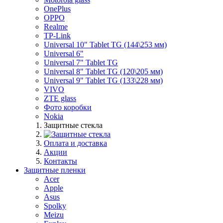
OnePlus
OPPO
Realme
TP-Link
Universal 10" Tablet TG (144\253 мм)
Universal 6"
Universal 7" Tablet TG
Universal 8" Tablet TG (120\205 мм)
Universal 9" Tablet TG (133\228 мм)
VIVO
ZTE glass
Фото коробки
Nokia
Защитные стекла
Оплата и доставка
Акции
Контакты
Защитные пленки
Acer
Apple
Asus
Spolky
Meizu