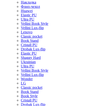
Накладка
Флип-чехол
Huawei
Elastic PU
Ultra PU
Vellini Book Style
Vellini Lux-flip
Lenovo
Classic pocket
Book Stand
Cristall PU
Drobak Lux-flip
Elastic PU
Shaggy Hard
Ukrainian
Ultra PU
Vellini Book Style
Vellini Lux-flip
Wonder
LG
Classic pocket
Book Stand
Book Style
Cristall PU
Drobak Lux-flip