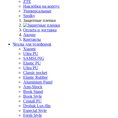
ZTE
Наклейки на корпус
Универсальные
Spolky
Защитные пленки
Оплата и доставка
Акции
Контакты
Чехлы для телефонов
Xiaomi
Ultra PU
SAMSUNG
Elastic PU
Ultra PU
Classic pocket
Elastic Rubber
Aluminium Panel
Anti-Shock
Book Stand
Book Style
Cristall PU
Drobak Lux-flip
Especial Style
Fresh Style