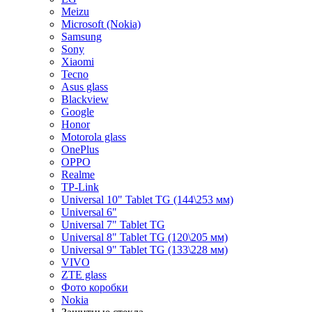
Meizu
Microsoft (Nokia)
Samsung
Sony
Xiaomi
Tecno
Asus glass
Blackview
Google
Honor
Motorola glass
OnePlus
OPPO
Realme
TP-Link
Universal 10" Tablet TG (144\253 мм)
Universal 6"
Universal 7" Tablet TG
Universal 8" Tablet TG (120\205 мм)
Universal 9" Tablet TG (133\228 мм)
VIVO
ZTE glass
Фото коробки
Nokia