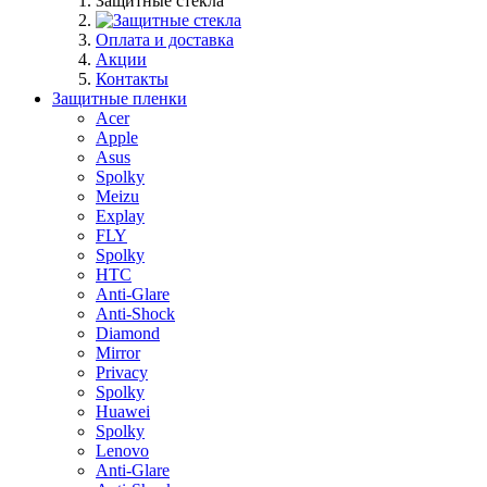
Защитные стекла
Оплата и доставка
Акции
Контакты
Защитные пленки
Acer
Apple
Asus
Spolky
Meizu
Explay
FLY
Spolky
HTC
Anti-Glare
Anti-Shock
Diamond
Mirror
Privacy
Spolky
Huawei
Spolky
Lenovo
Anti-Glare