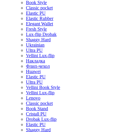
Book Style
Classic pocket
Elastic PU
Elastic Rubber
Elegant Wallet
Fresh Style
Lux-flip Drobak
Shaggy Hard
Ukrainian
Ultra PU
Vellini Lux-flip
Накладка
Флип-чехол
Huawei
Elastic PU
Ultra PU
Vellini Book Style
Vellini Lux-flip
Lenovo
Classic pocket
Book Stand
Cristall PU
Drobak Lux-flip
Elastic PU
Shaggy Hard