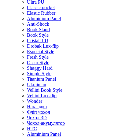
Ultra PU
Classic pocket
Elastic Rubber
Aluminium Panel
Anti-Shock
Book Stand
Book Style
Cristall PU
Drobak Lux-flip
Especial Style
Fresh Style
Oscar Style
Shaggy Hard
Simple Style
Titanium Panel
Ukrainian
Vellini Book Style
Vellini Lux-flip
Wonder
Накладка
Фліп чохол
Чохол 3D
Чохол-акумулятор
HTC
Aluminium Panel