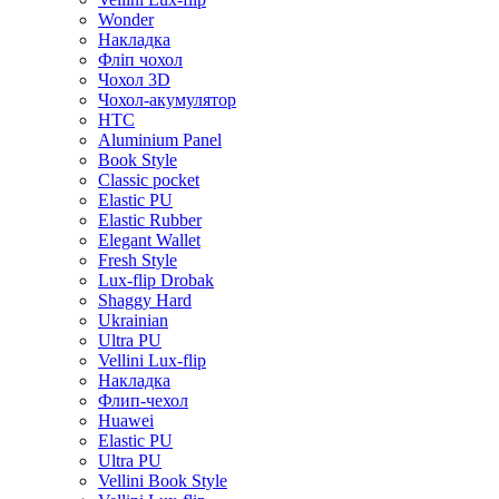
Wonder
Накладка
Фліп чохол
Чохол 3D
Чохол-акумулятор
HTC
Aluminium Panel
Book Style
Classic pocket
Elastic PU
Elastic Rubber
Elegant Wallet
Fresh Style
Lux-flip Drobak
Shaggy Hard
Ukrainian
Ultra PU
Vellini Lux-flip
Накладка
Флип-чехол
Huawei
Elastic PU
Ultra PU
Vellini Book Style