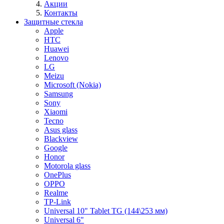
Акции
Контакты
Защитные стекла
Apple
HTC
Huawei
Lenovo
LG
Meizu
Microsoft (Nokia)
Samsung
Sony
Xiaomi
Tecno
Asus glass
Blackview
Google
Honor
Motorola glass
OnePlus
OPPO
Realme
TP-Link
Universal 10" Tablet TG (144\253 мм)
Universal 6"