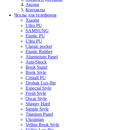
Акции
Контакты
Чехлы для телефонов
Xiaomi
Ultra PU
SAMSUNG
Elastic PU
Ultra PU
Classic pocket
Elastic Rubber
Aluminium Panel
Anti-Shock
Book Stand
Book Style
Cristall PU
Drobak Lux-flip
Especial Style
Fresh Style
Oscar Style
Shaggy Hard
Simple Style
Titanium Panel
Ukrainian
Vellini Book Style
Vellini Lux-flip