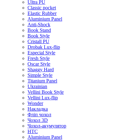
Ultra PU
Classic pocket
Elastic Rubber
Aluminium Panel
Anti-Shock
Book Stand
Book Style
Cristall PU
Drobak Lux-flip
Especial Style
Fresh Style
Oscar Style
Shaggy Hard
Simple Style
Titanium Panel
Ukrainian
Vellini Book Style
Vellini Lux-flip
Wonder
Накладка
Фліп чохол
Чохол 3D
Чохол-акумулятор
HTC
Aluminium Panel