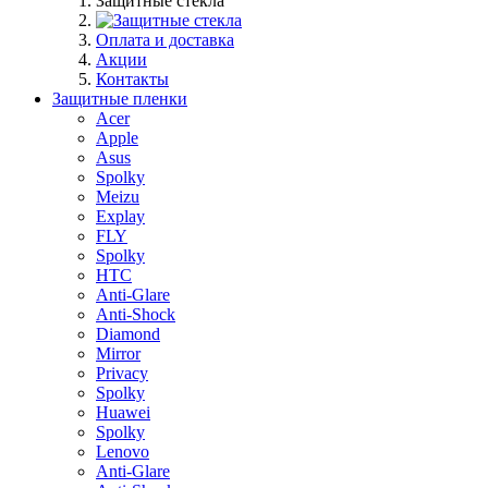
Защитные стекла
Оплата и доставка
Акции
Контакты
Защитные пленки
Acer
Apple
Asus
Spolky
Meizu
Explay
FLY
Spolky
HTC
Anti-Glare
Anti-Shock
Diamond
Mirror
Privacy
Spolky
Huawei
Spolky
Lenovo
Anti-Glare