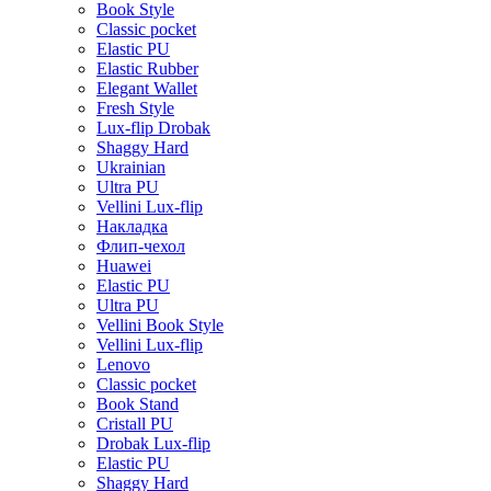
Book Style
Classic pocket
Elastic PU
Elastic Rubber
Elegant Wallet
Fresh Style
Lux-flip Drobak
Shaggy Hard
Ukrainian
Ultra PU
Vellini Lux-flip
Накладка
Флип-чехол
Huawei
Elastic PU
Ultra PU
Vellini Book Style
Vellini Lux-flip
Lenovo
Classic pocket
Book Stand
Cristall PU
Drobak Lux-flip
Elastic PU
Shaggy Hard