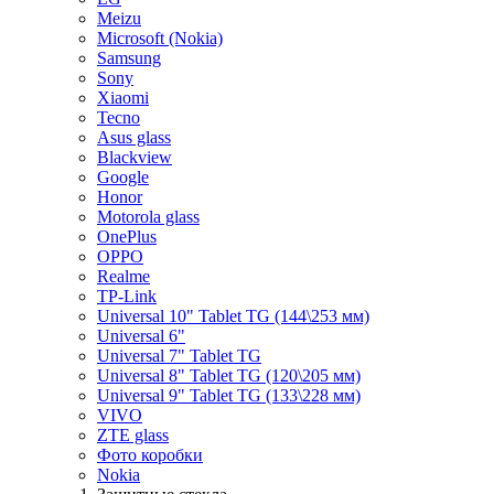
Meizu
Microsoft (Nokia)
Samsung
Sony
Xiaomi
Tecno
Asus glass
Blackview
Google
Honor
Motorola glass
OnePlus
OPPO
Realme
TP-Link
Universal 10" Tablet TG (144\253 мм)
Universal 6"
Universal 7" Tablet TG
Universal 8" Tablet TG (120\205 мм)
Universal 9" Tablet TG (133\228 мм)
VIVO
ZTE glass
Фото коробки
Nokia