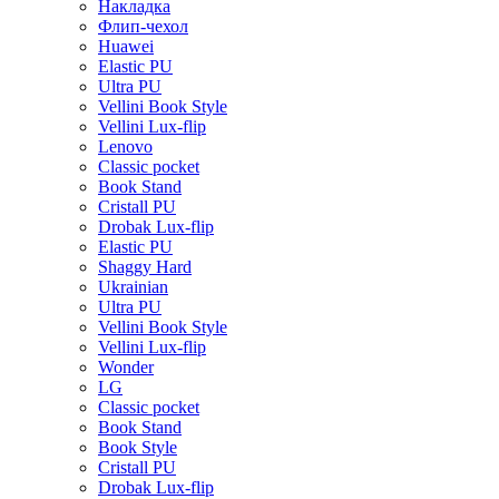
Накладка
Флип-чехол
Huawei
Elastic PU
Ultra PU
Vellini Book Style
Vellini Lux-flip
Lenovo
Classic pocket
Book Stand
Cristall PU
Drobak Lux-flip
Elastic PU
Shaggy Hard
Ukrainian
Ultra PU
Vellini Book Style
Vellini Lux-flip
Wonder
LG
Classic pocket
Book Stand
Book Style
Cristall PU
Drobak Lux-flip