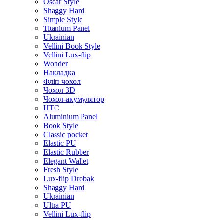
Oscar Style
Shaggy Hard
Simple Style
Titanium Panel
Ukrainian
Vellini Book Style
Vellini Lux-flip
Wonder
Накладка
Фліп чохол
Чохол 3D
Чохол-акумулятор
HTC
Aluminium Panel
Book Style
Classic pocket
Elastic PU
Elastic Rubber
Elegant Wallet
Fresh Style
Lux-flip Drobak
Shaggy Hard
Ukrainian
Ultra PU
Vellini Lux-flip