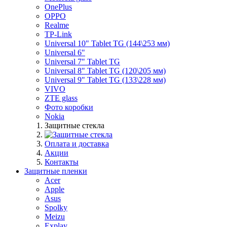
OnePlus
OPPO
Realme
TP-Link
Universal 10" Tablet TG (144\253 мм)
Universal 6"
Universal 7" Tablet TG
Universal 8" Tablet TG (120\205 мм)
Universal 9" Tablet TG (133\228 мм)
VIVO
ZTE glass
Фото коробки
Nokia
Защитные стекла
Оплата и доставка
Акции
Контакты
Защитные пленки
Acer
Apple
Asus
Spolky
Meizu
Explay