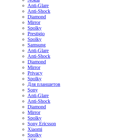
Anti-Glare
Anti-Shock
Diamond
Mirror
Spolky
Prestigio
Spolky
Samsung
Anti-Glare
Anti-Shock
Diamond
Mirror
Privacy
Spolky
Для планшетов
Sony
Anti-Glare
Anti-Shock
Diamond
Mirror
Spolky
Sony Ericsson
Xiaomi
Spolky