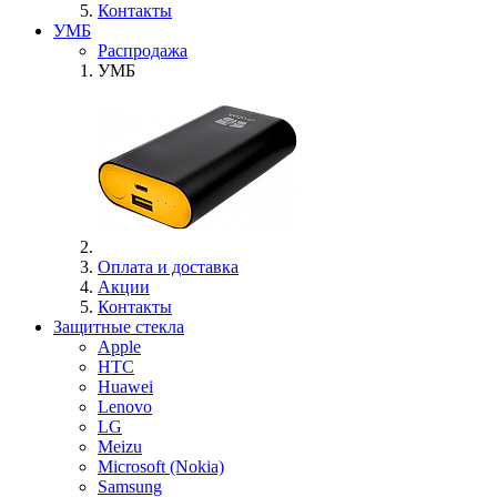
Контакты
УМБ
Распродажа
УМБ
Оплата и доставка
Акции
Контакты
Защитные стекла
Apple
HTC
Huawei
Lenovo
LG
Meizu
Microsoft (Nokia)
Samsung