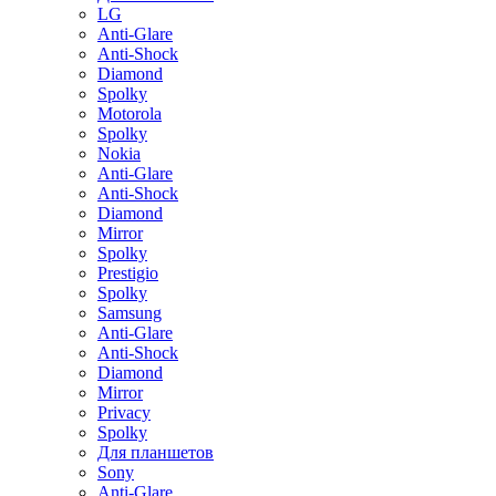
LG
Anti-Glare
Anti-Shock
Diamond
Spolky
Motorola
Spolky
Nokia
Anti-Glare
Anti-Shock
Diamond
Mirror
Spolky
Prestigio
Spolky
Samsung
Anti-Glare
Anti-Shock
Diamond
Mirror
Privacy
Spolky
Для планшетов
Sony
Anti-Glare