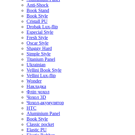
Anti-Shock
Book Stand
Book Style
Cristall PU
Drobak Lux-flip
Especial Style
Fresh Style
Oscar Style
Shaggy Hard
Simple Style
Titanium Panel
Ukrainian
Vellini Book Style
Vellini Lux-flip
Wonder
Накладка
Фліп чохол
Чохол 3D
Чохол-акумулятор
HTC
Aluminium Panel
Book Style
Classic pocket
Elastic PU