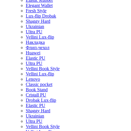
Elastic Rubber
Elegant Wallet
Fresh Style
Lux-flip Drobak
Shaggy Hard
Ukrainian
Ultra PU
Vellini Lux-flip
Накладка
Флип-чехол
Huawei
Elastic PU
Ultra PU
Vellini Book Style
Vellini Lux-flip
Lenovo
Classic pocket
Book Stand
Cristall PU
Drobak Lux-flip
Elastic PU
Shaggy Hard
Ukrainian
Ultra PU
Vellini Book Style