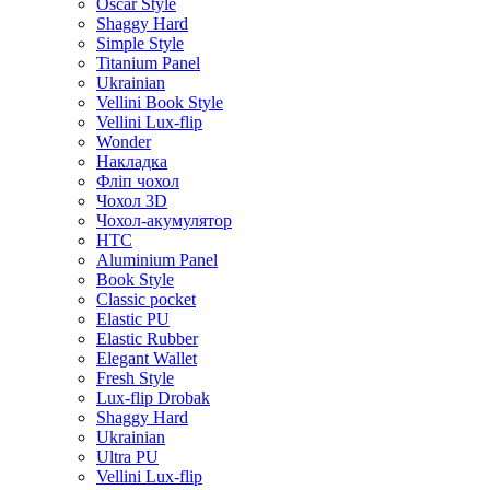
Oscar Style
Shaggy Hard
Simple Style
Titanium Panel
Ukrainian
Vellini Book Style
Vellini Lux-flip
Wonder
Накладка
Фліп чохол
Чохол 3D
Чохол-акумулятор
HTC
Aluminium Panel
Book Style
Classic pocket
Elastic PU
Elastic Rubber
Elegant Wallet
Fresh Style
Lux-flip Drobak
Shaggy Hard
Ukrainian
Ultra PU
Vellini Lux-flip