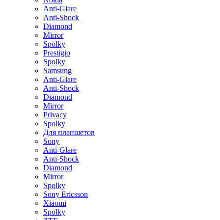
Anti-Glare
Anti-Shock
Diamond
Mirror
Spolky
Prestigio
Spolky
Samsung
Anti-Glare
Anti-Shock
Diamond
Mirror
Privacy
Spolky
Для планшетов
Sony
Anti-Glare
Anti-Shock
Diamond
Mirror
Spolky
Sony Ericsson
Xiaomi
Spolky