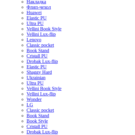
Накладка
Флип-чехол
Huawei
Elastic PU
Ultra PU
Vellini Book Style
Vellini Lux-flip
Lenovo
Classic pocket
Book Stand
Cristall PU
Drobak Lux-flip
Elastic PU
Shaggy Hard
Ukrainian
Ultra PU
Vellini Book Style
Vellini Lux-flip
Wonder
LG
Classic pocket
Book Stand
Book Style
Cristall PU
Drobak Lux-flip