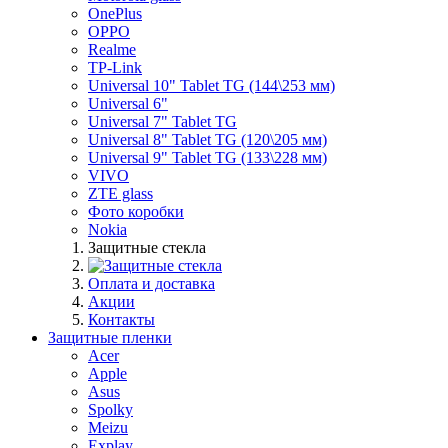
OnePlus
OPPO
Realme
TP-Link
Universal 10" Tablet TG (144\253 мм)
Universal 6"
Universal 7" Tablet TG
Universal 8" Tablet TG (120\205 мм)
Universal 9" Tablet TG (133\228 мм)
VIVO
ZTE glass
Фото коробки
Nokia
Защитные стекла
Оплата и доставка
Акции
Контакты
Защитные пленки
Acer
Apple
Asus
Spolky
Meizu
Explay