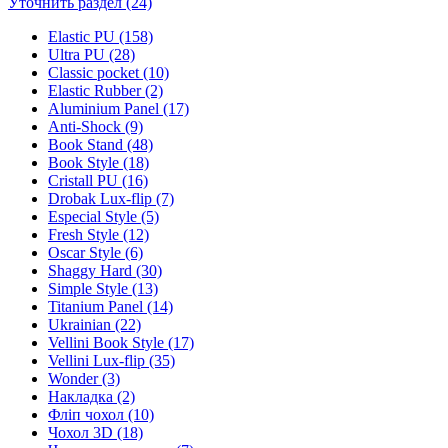
Уточнить раздел (24)
Elastic PU (158)
Ultra PU (28)
Classic pocket (10)
Elastic Rubber (2)
Aluminium Panel (17)
Anti-Shock (9)
Book Stand (48)
Book Style (18)
Cristall PU (16)
Drobak Lux-flip (7)
Especial Style (5)
Fresh Style (12)
Oscar Style (6)
Shaggy Hard (30)
Simple Style (13)
Titanium Panel (14)
Ukrainian (22)
Vellini Book Style (17)
Vellini Lux-flip (35)
Wonder (3)
Накладка (2)
Фліп чохол (10)
Чохол 3D (18)