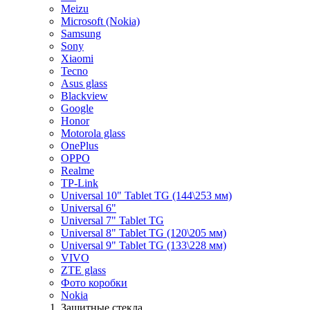
Meizu
Microsoft (Nokia)
Samsung
Sony
Xiaomi
Tecno
Asus glass
Blackview
Google
Honor
Motorola glass
OnePlus
OPPO
Realme
TP-Link
Universal 10" Tablet TG (144\253 мм)
Universal 6"
Universal 7" Tablet TG
Universal 8" Tablet TG (120\205 мм)
Universal 9" Tablet TG (133\228 мм)
VIVO
ZTE glass
Фото коробки
Nokia
Защитные стекла