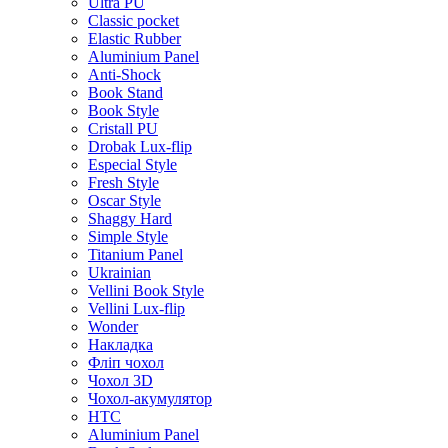
Ultra PU
Classic pocket
Elastic Rubber
Aluminium Panel
Anti-Shock
Book Stand
Book Style
Cristall PU
Drobak Lux-flip
Especial Style
Fresh Style
Oscar Style
Shaggy Hard
Simple Style
Titanium Panel
Ukrainian
Vellini Book Style
Vellini Lux-flip
Wonder
Накладка
Фліп чохол
Чохол 3D
Чохол-акумулятор
HTC
Aluminium Panel