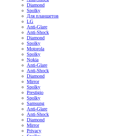
Diamond
Spolky
Для планшетов
LG
Anti-Glare
Anti-Shock
Diamond
Spolky
Motorola
Spolky
Nokia
Anti-Glare
Anti-Shock
Diamond
Mirror
Spolky
Prestigio
Spolky
Samsung
Anti-Glare
Anti-Shock
Diamond
Mirror
Privacy