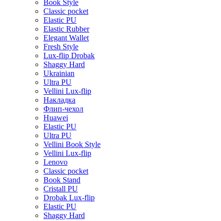
Book Style
Classic pocket
Elastic PU
Elastic Rubber
Elegant Wallet
Fresh Style
Lux-flip Drobak
Shaggy Hard
Ukrainian
Ultra PU
Vellini Lux-flip
Накладка
Флип-чехол
Huawei
Elastic PU
Ultra PU
Vellini Book Style
Vellini Lux-flip
Lenovo
Classic pocket
Book Stand
Cristall PU
Drobak Lux-flip
Elastic PU
Shaggy Hard