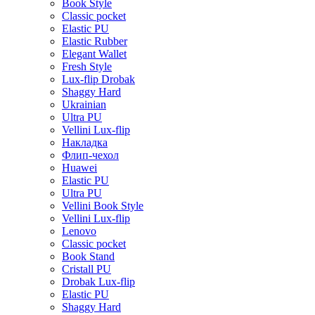
Book Style
Classic pocket
Elastic PU
Elastic Rubber
Elegant Wallet
Fresh Style
Lux-flip Drobak
Shaggy Hard
Ukrainian
Ultra PU
Vellini Lux-flip
Накладка
Флип-чехол
Huawei
Elastic PU
Ultra PU
Vellini Book Style
Vellini Lux-flip
Lenovo
Classic pocket
Book Stand
Cristall PU
Drobak Lux-flip
Elastic PU
Shaggy Hard