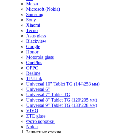
Meizu
Microsoft (Nokia)
Samsung
Sony
Xiaomi
Tecno
Asus glass
Blackview
Google
Honor
Motorola glass
OnePlus
OPPO
Realme
TP-Link
Universal 10" Tablet TG (144\253 мм)
Universal 6"
Universal 7" Tablet TG
Universal 8" Tablet TG (120\205 мм)
Universal 9" Tablet TG (133\228 мм)
VIVO
ZTE glass
Фото коробки
Nokia
Защитные стекла