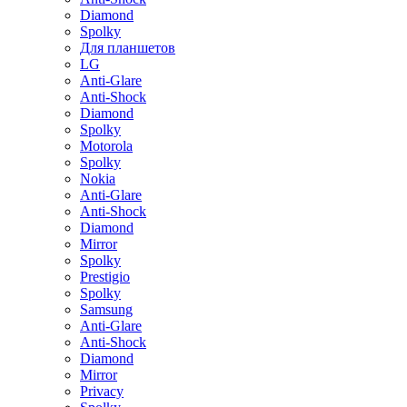
Diamond
Spolky
Для планшетов
LG
Anti-Glare
Anti-Shock
Diamond
Spolky
Motorola
Spolky
Nokia
Anti-Glare
Anti-Shock
Diamond
Mirror
Spolky
Prestigio
Spolky
Samsung
Anti-Glare
Anti-Shock
Diamond
Mirror
Privacy