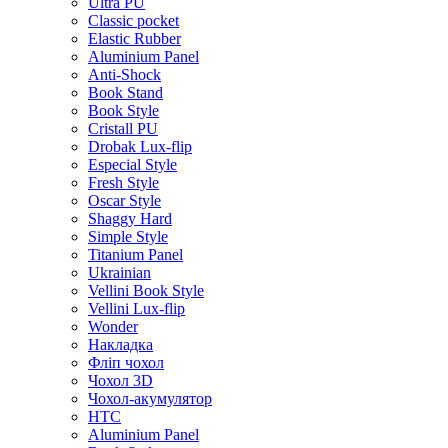
Ultra PU
Classic pocket
Elastic Rubber
Aluminium Panel
Anti-Shock
Book Stand
Book Style
Cristall PU
Drobak Lux-flip
Especial Style
Fresh Style
Oscar Style
Shaggy Hard
Simple Style
Titanium Panel
Ukrainian
Vellini Book Style
Vellini Lux-flip
Wonder
Накладка
Фліп чохол
Чохол 3D
Чохол-акумулятор
HTC
Aluminium Panel