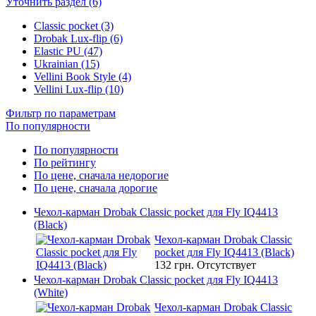
Уточнить раздел (6)
Classic pocket (3)
Drobak Lux-flip (6)
Elastic PU (47)
Ukrainian (15)
Vellini Book Style (4)
Vellini Lux-flip (10)
Фильтр по параметрам
По популярности
По популярности
По рейтингу
По цене, сначала недорогие
По цене, сначала дорогие
Чехол-карман Drobak Classic pocket для Fly IQ4413
(Black)
Чехол-карман Drobak Classic
pocket для Fly IQ4413 (Black)
132 грн.
Отсутствует
Чехол-карман Drobak Classic pocket для Fly IQ4413
(White)
Чехол-карман Drobak Classic