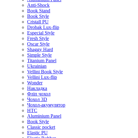
Anti-Shock
Book Stand
Book Style
Cristall PU
Drobak Lux-flip
Especial Style
Fresh Style
Oscar Style
Shaggy Hard
Simple Style
Titanium Panel
Ukrainian
Vellini Book Style
Vellini Lux-flip
Wonder
Накладка
Фліп чохол
Чохол 3D
Чохол-акумулятор
HTC
Aluminium Panel
Book Style
Classic pocket
Elastic PU