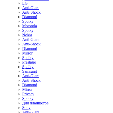
LG
Anti-Glare
Anti-Shock
Diamond
Spolky
Motorola
Spolky
Nokia
Anti-Glare
Anti-Shock
Diamond
Mirror
Spolky
Prestigio
Spolky
Samsung
Anti-Glare
Anti-Shock
Diamond
Mirror
Privacy
Spolky
Для планшетов
Sony
Anti-Glare