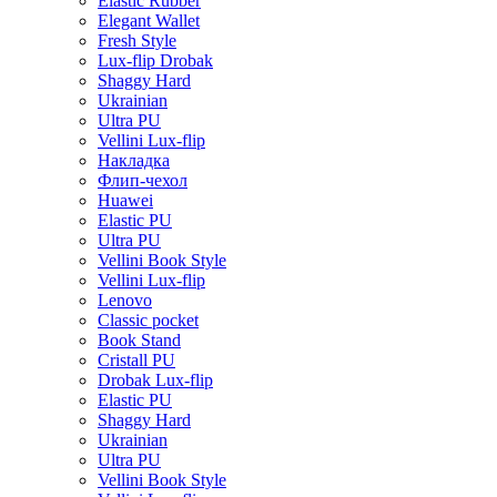
Elastic Rubber
Elegant Wallet
Fresh Style
Lux-flip Drobak
Shaggy Hard
Ukrainian
Ultra PU
Vellini Lux-flip
Накладка
Флип-чехол
Huawei
Elastic PU
Ultra PU
Vellini Book Style
Vellini Lux-flip
Lenovo
Classic pocket
Book Stand
Cristall PU
Drobak Lux-flip
Elastic PU
Shaggy Hard
Ukrainian
Ultra PU
Vellini Book Style