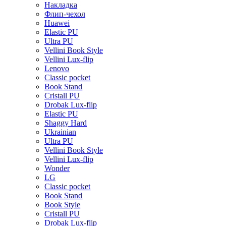
Накладка
Флип-чехол
Huawei
Elastic PU
Ultra PU
Vellini Book Style
Vellini Lux-flip
Lenovo
Classic pocket
Book Stand
Cristall PU
Drobak Lux-flip
Elastic PU
Shaggy Hard
Ukrainian
Ultra PU
Vellini Book Style
Vellini Lux-flip
Wonder
LG
Classic pocket
Book Stand
Book Style
Cristall PU
Drobak Lux-flip