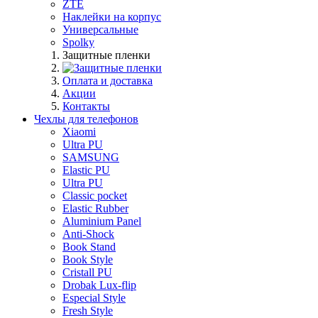
ZTE
Наклейки на корпус
Универсальные
Spolky
Защитные пленки
Оплата и доставка
Акции
Контакты
Чехлы для телефонов
Xiaomi
Ultra PU
SAMSUNG
Elastic PU
Ultra PU
Classic pocket
Elastic Rubber
Aluminium Panel
Anti-Shock
Book Stand
Book Style
Cristall PU
Drobak Lux-flip
Especial Style
Fresh Style