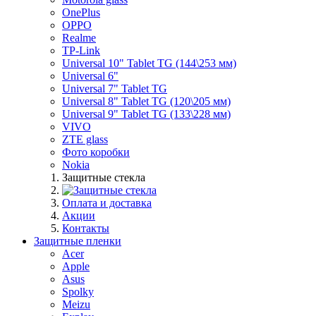
OnePlus
OPPO
Realme
TP-Link
Universal 10" Tablet TG (144\253 мм)
Universal 6"
Universal 7" Tablet TG
Universal 8" Tablet TG (120\205 мм)
Universal 9" Tablet TG (133\228 мм)
VIVO
ZTE glass
Фото коробки
Nokia
Защитные стекла
Оплата и доставка
Акции
Контакты
Защитные пленки
Acer
Apple
Asus
Spolky
Meizu