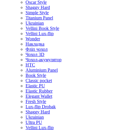
Oscar Style
Shaggy Hard
Simple Style
Titanium Panel
Ukrainian
Vellini Book Style
Vellini Lux-flip
Wonder
Накладка
Фліп чохол
Чохол 3D
Чохол-акумулятор
HTC
Aluminium Panel
Book Style
Classic pocket
Elastic PU
Elastic Rubber
Elegant Wallet
Fresh Style
Lux-flip Drobak
Shaggy Hard
Ukrainian
Ultra PU
Vellini Lux-flip